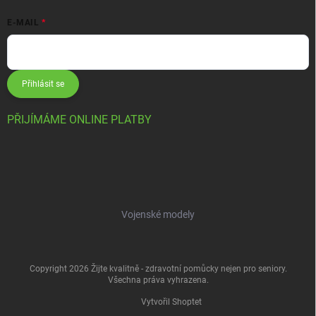
E-MAIL
Přihlásit se
PŘIJÍMÁME ONLINE PLATBY
Vojenské modely
Copyright 2026
Žijte kvalitně - zdravotní pomůcky nejen pro seniory
.
Všechna práva vyhrazena.
Vytvořil Shoptet