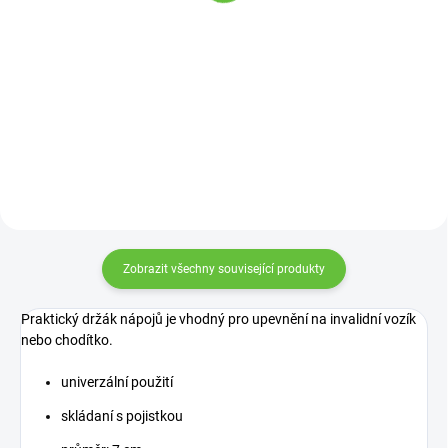
Detail
Detail
Doporučujeme jako standardní
výbavu k berlím a holím. Pro
Ulehčuje oblékání ponožek bez
bezpečný pohyb při náledí a
nutnosti ohýbání při omezeném
sněhu.
rozsahu pohybu.
Zobrazit všechny související produkty
Praktický držák nápojů je vhodný pro upevnění na invalidní vozík
nebo chodítko.
univerzální použití
skládaní s pojistkou