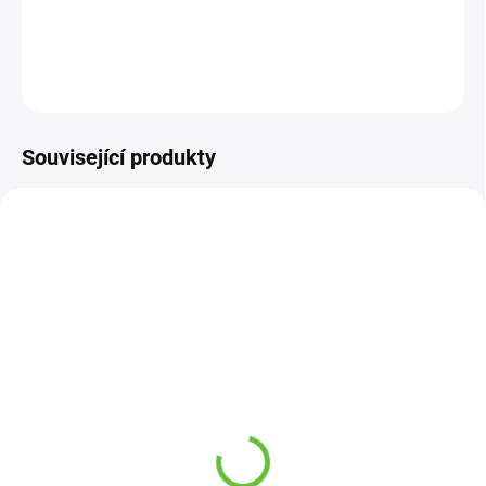
DETAILNÍ INFORMACE
ZEPTAT SE
Související produkty
SKLADEM
SKLADEM
(2 KS)
(43 KS)
Navlékač ponožek s
Protiskluzový nástavec -
integrovanou lžící na
sklopný
boty, délka 76 cm
188 Kč
435 Kč