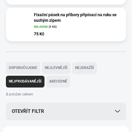
Fixační pásek na příbory připínací na ruku se
suchým zipem
SKLADEM
(3 KS)
75 Kč
Ř
a
DOPORUČUJEME
NEJLEVNĚJŠÍ
NEJDRAŽŠÍ
z
e
NEJPRODÁVANĚJŠÍ
ABECEDNĚ
n
í
3
položek celkem
p
r
OTEVŘÍT FILTR
o
d
u
V
k