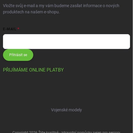
Vložte svůj e-mail a my vám budeme zasílat informace o nových
produktech na našem e-shopu.
E-MAIL
Přihlásit se
PŘIJÍMÁME ONLINE PLATBY
Vojenské modely
Copyright 2026
Žijte kvalitně - zdravotní pomůcky nejen pro seniory
.