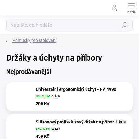
Přejít
na
obsah
Hledat
Pomůcky pro stolování
Držáky a úchyty na příbory
Nejprodávanější
Univerzální ergonomický úchyt - HA 4990
SKLADEM
(1 KS)
205 Kč
Silikonový protiskluzový držák na příbor, 1 kus
SKLADEM
(2 KS)
459 Kč