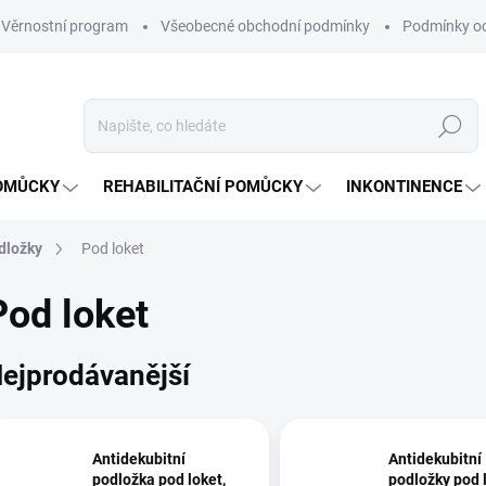
Věrnostní program
Všeobecné obchodní podmínky
Podmínky oc
Hledat
OMŮCKY
REHABILITAČNÍ POMŮCKY
INKONTINENCE
dložky
Pod loket
Pod loket
ejprodávanější
Antidekubitní
Antidekubitní
podložka pod loket,
podložky pod l