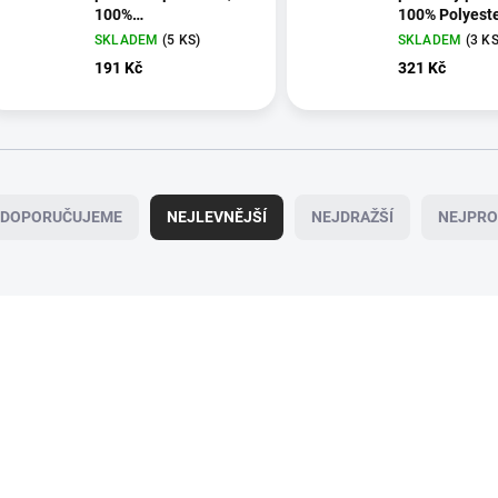
100%
100% Polyeste
Polyester/Trevira
Trevira, 1 pár 
SKLADEM
(5 KS)
SKLADEM
(3 KS
191 Kč
321 Kč
DOPORUČUJEME
NEJLEVNĚJŠÍ
NEJDRAŽŠÍ
NEJPRO
SK