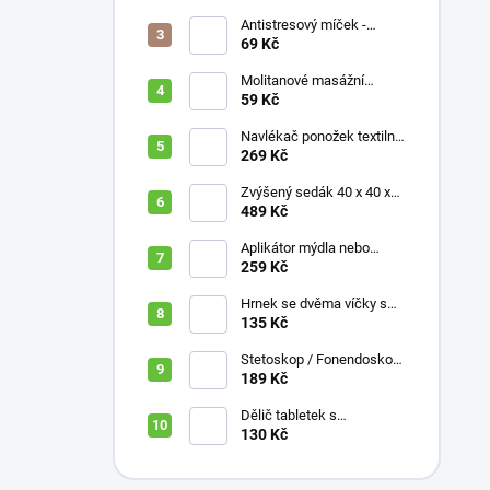
ruka, různé délky 61 / 76 /
81 / 90 cm
Antistresový míček -
průměr 75 mm, mix barev
69 Kč
Molitanové masážní
míčky, různé velikosti
59 Kč
Navlékač ponožek textilní
s plastovou vložkou
269 Kč
Zvýšený sedák 40 x 40 x
10 cm
489 Kč
Aplikátor mýdla nebo
krému se zásobníkem a
259 Kč
zahnutou rukojetí
Hrnek se dvěma víčky s
krátkými náustky, nápoje,
135 Kč
pokrmy, 250 ml, různé
barvy
Stetoskop / Fonendoskop
pro zdravotnický personál,
189 Kč
různé barvy
Dělič tabletek s
bezpečným uložením léků
130 Kč