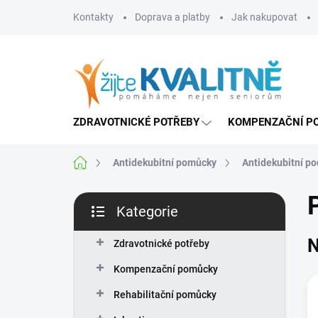
Přejít
Kontakty
Doprava a platby
Jak nakupovat
na
obsah
ZDRAVOTNICKÉ POTŘEBY
KOMPENZAČNÍ P
Domů
Antidekubitní pomůcky
Antidekubitní po
P
Kategorie
o
Přeskočit
s
kategorie
N
t
Zdravotnické potřeby
r
Kompenzační pomůcky
a
n
Rehabilitační pomůcky
n