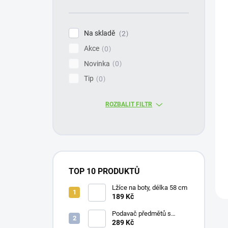
Na skladě
2
Akce
0
Novinka
0
Tip
0
ROZBALIT FILTR
TOP 10 PRODUKTŮ
Lžíce na boty, délka 58 cm
189 Kč
Podavač předmětů s
magnetem / prodloužená
289 Kč