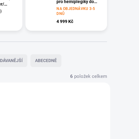
pro hemiplegiky do
r/
vozíku
NA OBJEDNÁVKU 3-5
v balení
)
DNŮ
4 999 Kč
DÁVANĚJŠÍ
ABECEDNĚ
6
položek celkem
LADEM
NA OBJEDNÁVKU 3-5 DNŮ