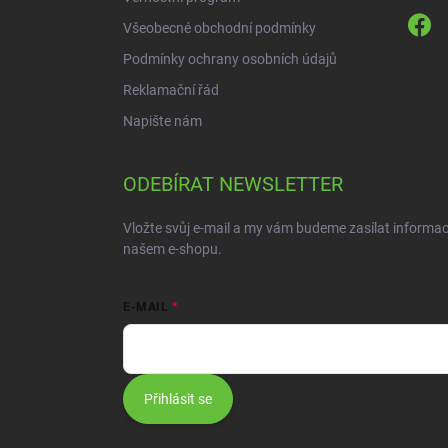
Všeobecné obchodní podmínky
Podmínky ochrany osobních údajů
Reklamační řád
Napište nám
ODEBÍRAT NEWSLETTER
Vložte svůj e-mail a my vám budeme zasílat informa
našem e-shopu.
E-MAIL
Přihlásit se