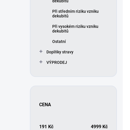
ů
d
dekubitů
u
Při středním riziku vzniku
k
dekubitů
t
ů
Při vysokém riziku vzniku
dekubitů
Ostatní
Doplňky stravy
VÝPRODEJ
CENA
191
Kč
4999
Kč