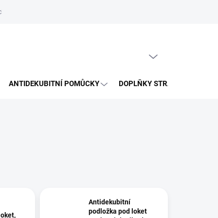
hrany osobních údajů
Reklamační řád
Napište nám
PRÁZDNÝ KOŠÍK
NÁKUPNÍ
KOŠÍK
ANTIDEKUBITNÍ POMŮCKY
DOPLŇKY STRAVY
VÝP
Antidekubitní
podložka pod loket
oket,