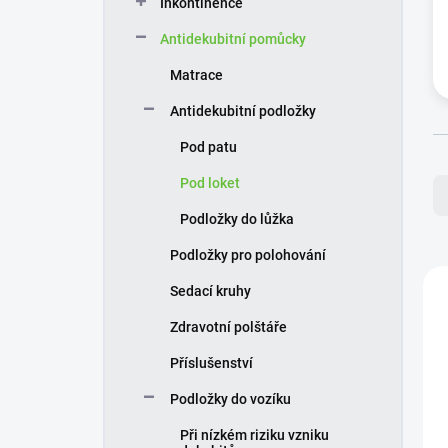
Inkontinence
í
p
Antidekubitní pomůcky
a
n
Matrace
e
Antidekubitní podložky
l
Pod patu
Ř
Pod loket
a
z
Podložky do lůžka
e
n
Podložky pro polohování
í
V
Sedací kruhy
p
ý
r
p
Zdravotní polštáře
o
i
d
s
Příslušenství
u
p
Podložky do vozíku
k
r
t
o
Při nízkém riziku vzniku