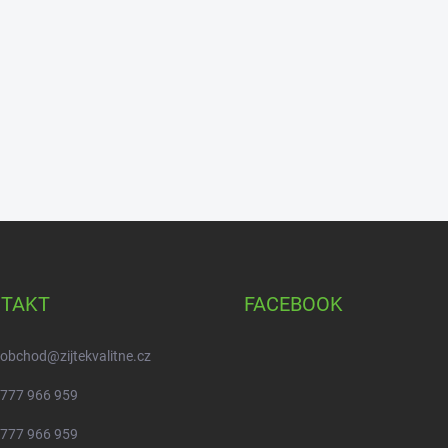
TAKT
FACEBOOK
obchod
@
zijtekvalitne.cz
777 966 959
777 966 959