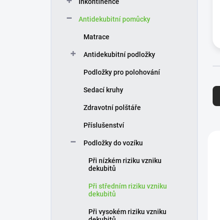
Inkontinence
í
p
Antidekubitní pomůcky
a
n
Matrace
e
Antidekubitní podložky
l
Podložky pro polohování
Ř
Sedací kruhy
a
z
Zdravotní polštáře
e
n
Příslušenství
í
V
Podložky do vozíku
p
ý
r
p
Při nízkém riziku vzniku
o
i
dekubitů
d
s
Při středním riziku vzniku
u
p
dekubitů
k
r
t
o
Při vysokém riziku vzniku
dekubitů