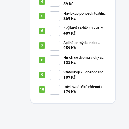
míčky, různé velikosti
59 Kč
Navlékač ponožek textilní
s plastovou vložkou
269 Kč
Zvýšený sedák 40 x 40 x
10 cm
489 Kč
Aplikátor mýdla nebo
krému se zásobníkem a
259 Kč
zahnutou rukojetí
Hrnek se dvěma víčky s
krátkými náustky, nápoje,
135 Kč
pokrmy, 250 ml, různé
barvy
Stetoskop / Fonendoskop
pro zdravotnický personál,
189 Kč
různé barvy
Dávkovač léků týdenní /
denní 3 části, různé barvy,
179 Kč
ČESKÁ varianta