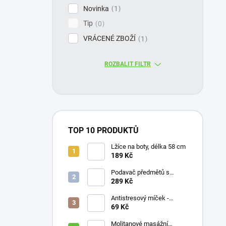
Novinka
1
Tip
0
VRÁCENÉ ZBOŽÍ
1
ROZBALIT FILTR
TOP 10 PRODUKTŮ
Lžíce na boty, délka 58 cm
189 Kč
Podavač předmětů s
magnetem / prodloužená
289 Kč
ruka, různé délky 61 / 76 /
81 / 90 cm
Antistresový míček -
průměr 75 mm, mix barev
69 Kč
Molitanové masážní