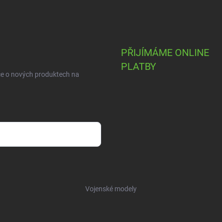
PŘIJÍMÁME ONLINE
PLATBY
ce o nových produktech na
Vojenské modely