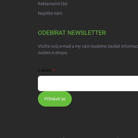
Reklamační řád
Napište nám
ODEBÍRAT NEWSLETTER
Vložte svůj e-mail a my vám budeme zasílat informa
našem e-shopu.
E-MAIL
Přihlásit se