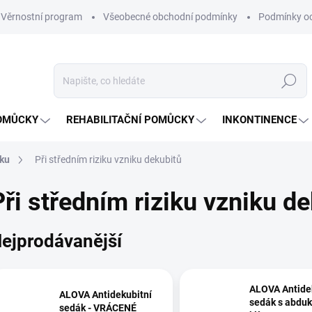
Věrnostní program
Všeobecné obchodní podmínky
Podmínky oc
Hledat
OMŮCKY
REHABILITAČNÍ POMŮCKY
INKONTINENCE
íku
Při středním riziku vzniku dekubitů
Při středním riziku vzniku d
ejprodávanější
ALOVA Antide
ALOVA Antidekubitní
sedák s abdu
sedák - VRÁCENÉ