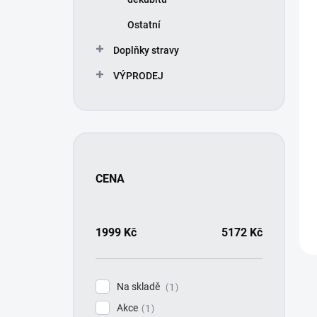
ů
d
u
Ostatní
k
t
Doplňky stravy
ů
VÝPRODEJ
CENA
1999
Kč
5172
Kč
Na skladě
1
Akce
1