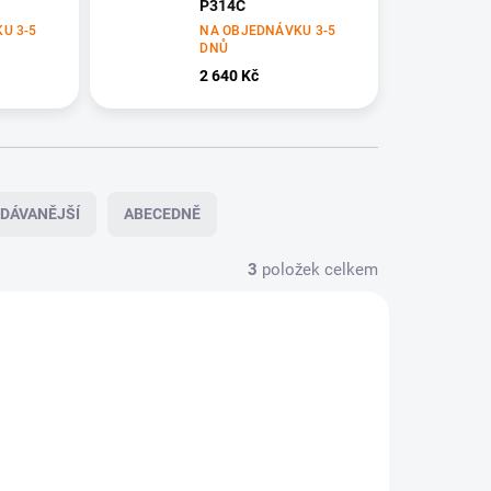
P314C
U 3-5
NA OBJEDNÁVKU 3-5
DNŮ
2 640 Kč
DÁVANĚJŠÍ
ABECEDNĚ
3
položek celkem
-5 DNŮ
NA OBJEDNÁVKU 3-5 DNŮ