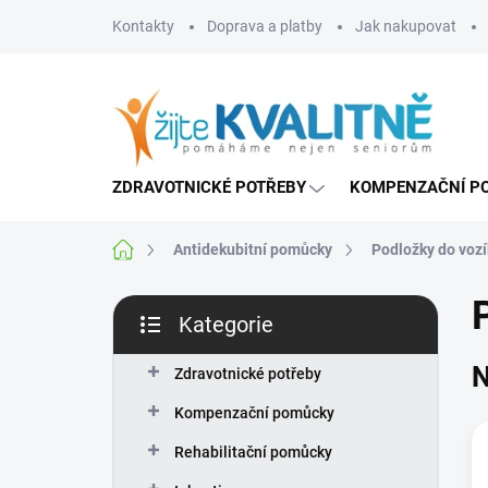
Přejít
Kontakty
Doprava a platby
Jak nakupovat
na
obsah
ZDRAVOTNICKÉ POTŘEBY
KOMPENZAČNÍ P
Domů
Antidekubitní pomůcky
Podložky do voz
P
Kategorie
o
Přeskočit
s
kategorie
N
t
Zdravotnické potřeby
r
Kompenzační pomůcky
a
n
Rehabilitační pomůcky
n