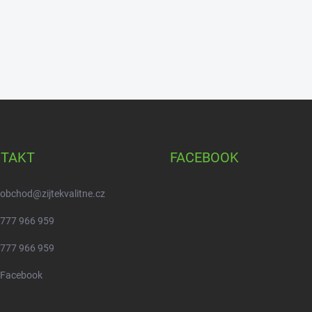
TAKT
FACEBOOK
obchod
@
zijtekvalitne.cz
777 966 959
777 966 959
Facebook