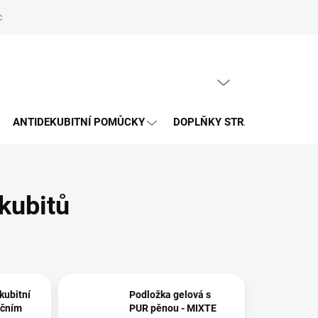
hrany osobních údajů
Reklamační řád
Napište nám
PRÁZDNÝ KOŠÍK
NÁKUPNÍ
KOŠÍK
ANTIDEKUBITNÍ POMŮCKY
DOPLŇKY STRAVY
VÝP
ekubitů
kubitní
Podložka gelová s
kčním
PUR pěnou - MIXTE