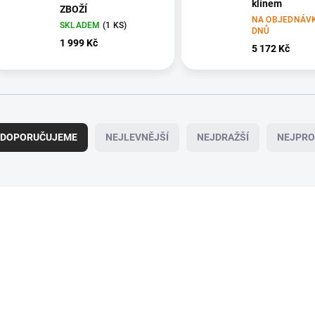
klínem
ZBOŽÍ
NA OBJEDNÁVK
SKLADEM
(1 KS)
DNŮ
1 999 Kč
5 172 Kč
DOPORUČUJEME
NEJLEVNĚJŠÍ
NEJDRAŽŠÍ
NEJPRO
AKCE
NOVINKA
VRÁCENÉ ZBOŽÍ
NA OBJEDNÁVKU 3