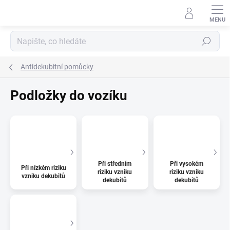
Přejít
na
obsah
Hledat
Antidekubitní pomůcky
Podložky do vozíku
Při středním
Při vysokém
Při nízkém riziku
riziku vzniku
riziku vzniku
vzniku dekubitů
dekubitů
dekubitů