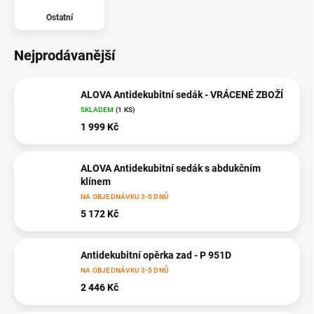
Ostatní
Nejprodávanější
ALOVA Antidekubitní sedák - VRÁCENÉ ZBOŽÍ
SKLADEM
(1 KS)
1 999 Kč
ALOVA Antidekubitní sedák s abdukčním
klínem
NA OBJEDNÁVKU 3-5 DNŮ
5 172 Kč
Antidekubitní opěrka zad - P 951D
NA OBJEDNÁVKU 3-5 DNŮ
2 446 Kč