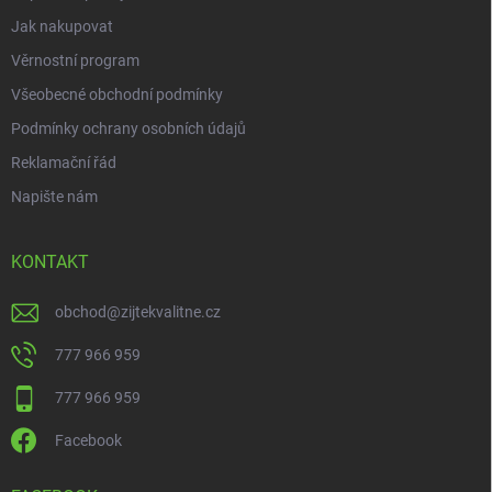
p
i
Jak nakupovat
s
Věrnostní program
u
Všeobecné obchodní podmínky
Podmínky ochrany osobních údajů
Reklamační řád
Napište nám
KONTAKT
obchod
@
zijtekvalitne.cz
777 966 959
777 966 959
Facebook