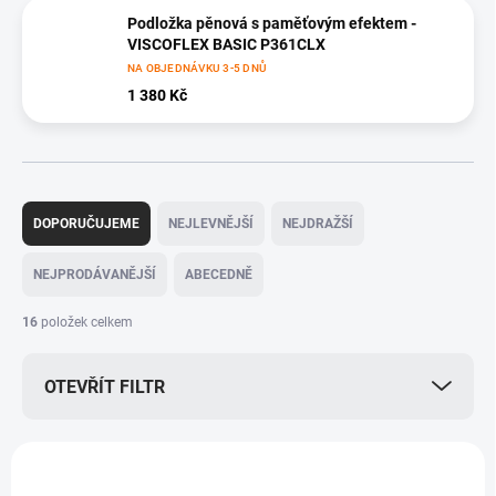
Podložka pěnová s paměťovým efektem -
VISCOFLEX BASIC P361CLX
NA OBJEDNÁVKU 3-5 DNŮ
1 380 Kč
Ř
a
DOPORUČUJEME
NEJLEVNĚJŠÍ
NEJDRAŽŠÍ
z
e
NEJPRODÁVANĚJŠÍ
ABECEDNĚ
n
í
16
položek celkem
p
r
OTEVŘÍT FILTR
o
d
u
V
k
ý
AKCE
t