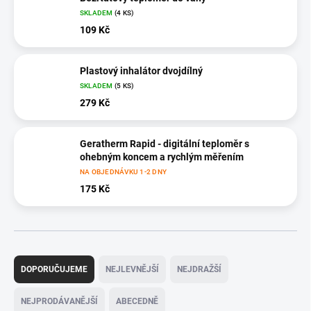
SKLADEM
(4 KS)
109 Kč
Plastový inhalátor dvojdílný
SKLADEM
(5 KS)
279 Kč
Geratherm Rapid - digitální teploměr s
ohebným koncem a rychlým měřením
NA OBJEDNÁVKU 1-2 DNY
175 Kč
Ř
a
DOPORUČUJEME
NEJLEVNĚJŠÍ
NEJDRAŽŠÍ
z
e
NEJPRODÁVANĚJŠÍ
ABECEDNĚ