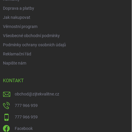
v
ý
Doprava a platby
p
i
Jak nakupovat
s
Věrnostní program
u
Všeobecné obchodní podmínky
Podmínky ochrany osobních údajů
Reklamační řád
Napište nám
KONTAKT
obchod
@
zijtekvalitne.cz
777 966 959
777 966 959
Facebook