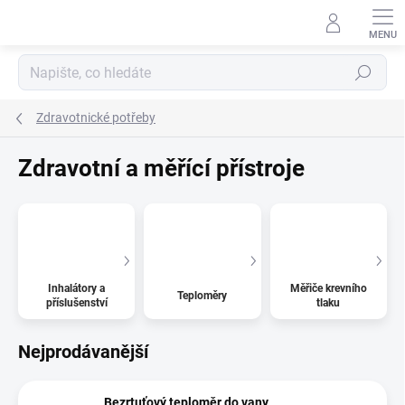
Přejít
na
obsah
Hledat
Zdravotnické potřeby
Zdravotní a měřící přístroje
Inhalátory a
Měřiče krevního
Teploměry
příslušenství
tlaku
Nejprodávanější
Bezrtuťový teploměr do vany