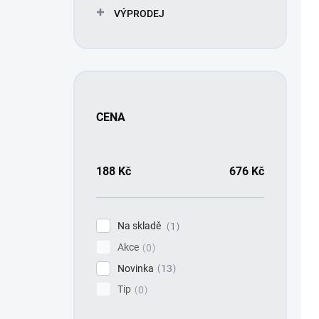
ů
d
VÝPRODEJ
u
k
t
ů
CENA
188
Kč
676
Kč
Na skladě
1
Akce
0
Novinka
13
Tip
0