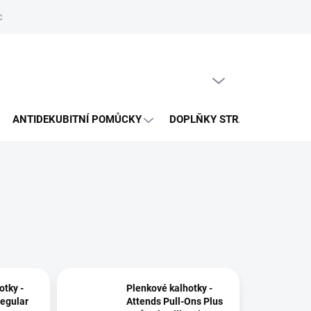
hrany osobních údajů
Reklamační řád
Napište nám
PRÁZDNÝ KOŠÍK
NÁKUPNÍ
KOŠÍK
ANTIDEKUBITNÍ POMŮCKY
DOPLŇKY STRAVY
VÝP
otky -
Plenkové kalhotky -
Regular
Attends Pull-Ons Plus