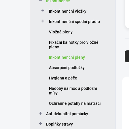
Inkontinence
í
p
Inkontinenční vložky
a
n
Inkontinenční spodní prádlo
e
Vložné pleny
l
Fixační kalhotky pro vložné
Ř
pleny
a
Inkontinenční pleny
z
e
Absorpční podložky
n
Hygiena a péče
í
V
p
ý
Nádoby na moč a podložní
r
p
mísy
o
i
Ochranné potahy na matraci
d
s
u
p
Antidekubitní pomůcky
k
r
t
o
Doplňky stravy