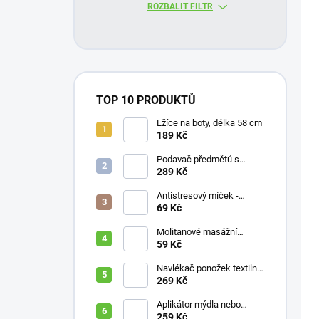
ROZBALIT FILTR
TOP 10 PRODUKTŮ
Lžíce na boty, délka 58 cm
189 Kč
Podavač předmětů s
magnetem / prodloužená
289 Kč
ruka, různé délky 61 / 76 /
81 / 90 cm
Antistresový míček -
průměr 75 mm, mix barev
69 Kč
Molitanové masážní
míčky, různé velikosti
59 Kč
Navlékač ponožek textilní
s plastovou vložkou
269 Kč
Aplikátor mýdla nebo
krému se zásobníkem a
259 Kč