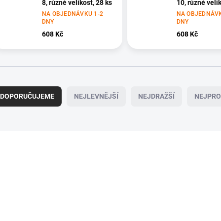
8, různé velikost, 28 ks
10, různé veli
ks
NA OBJEDNÁVKU 1-2
NA OBJEDNÁVK
DNY
DNY
608 Kč
608 Kč
DOPORUČUJEME
NEJLEVNĚJŠÍ
NEJDRAŽŠÍ
NEJPRO
NOVINKA
NA OBJEDNÁVKU 1-2 DNY
NA OBJEDNÁVKU 1