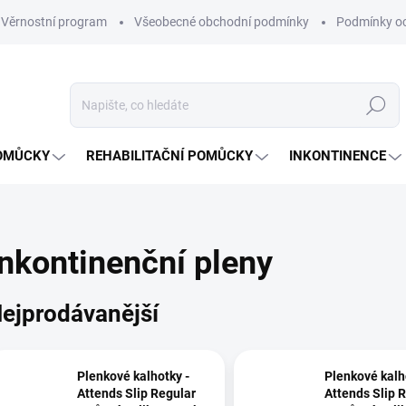
Věrnostní program
Všeobecné obchodní podmínky
Podmínky oc
Hledat
OMŮCKY
REHABILITAČNÍ POMŮCKY
INKONTINENCE
Inkontinenční pleny
ejprodávanější
Plenkové kalhotky -
Plenkové kalh
Attends Slip Regular
Attends Slip 