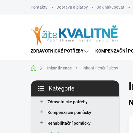
Přejít
Kontakty
Doprava a platby
Jak nakupovat
na
obsah
ZDRAVOTNICKÉ POTŘEBY
KOMPENZAČNÍ P
Domů
Inkontinence
Inkontinenční pleny
P
Kategorie
o
Přeskočit
s
kategorie
N
t
Zdravotnické potřeby
r
Kompenzační pomůcky
a
n
Rehabilitační pomůcky
n