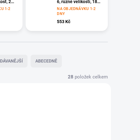
kost, 26
6, různé velikosti, 18
ks
U 1-2
NA OBJEDNÁVKU 1-2
DNY
553 Kč
DÁVANĚJŠÍ
ABECEDNĚ
28
položek celkem
NOVINKA
-2 DNY
NA OBJEDNÁVKU 1-2 DNY