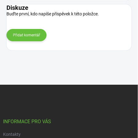
Diskuze
Buďte první, kdo napíše příspěvek k této položce.
Přidat komentář
Z
á
p
a
t
í
INFORMACE PRO VÁS
Kontakty