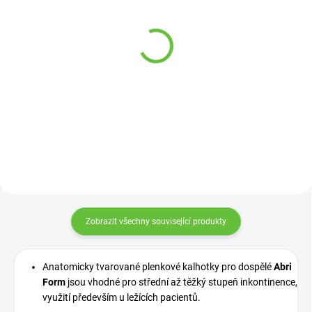
SKLADEM
SKLADEM
(12 KS)
(2 KS)
Pomocný žebříček do
Antidekubitní podložka
postele (6 příček)
na lůžko, různé rozměry
613 Kč
229 Kč
od
Detail
Detail
Zobrazit všechny související produkty
Anatomicky tvarované plenkové kalhotky pro dospělé
Abri
Form
jsou vhodné pro střední až těžký stupeň inkontinence,
využití především u ležících pacientů.