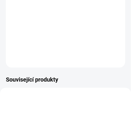
cena:
VARIANTA
−
+
Přidat do košíku
DETAILNÍ INFORMACE
ZEPTAT SE
Související produkty