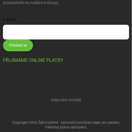
produktech na našem e-shopu.
E-MAIL
Přihlásit se
PŘIJÍMÁME ONLINE PLATBY
Vojenské modely
Copyright 2026
Žijte kvalitně - zdravotní pomůcky nejen pro seniory
.
Všechna práva vyhrazena.