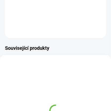
−
+
Přidat do košíku
DETAILNÍ INFORMACE
ZEPTAT SE
Související produkty
SKLADEM
SKLADEM
(2 KS)
(2 KS)
Pomocné madlo do
Antidekubitní podložka
postele s opěrkami
na lůžko, různé rozměry