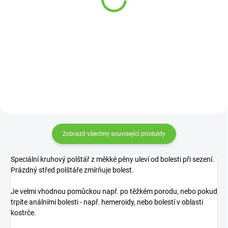
2 669 Kč
229 Kč
od
Detail
Detail
Zobrazit všechny související produkty
Speciální kruhový polštář z měkké pěny uleví od bolesti při sezení.
Prázdný střed polštáře zmírňuje bolest.
Je velmi vhodnou pomůckou např. po těžkém porodu, nebo pokud
trpíte análními bolesti - např. hemeroidy, nebo bolestí v oblasti
kostrče.