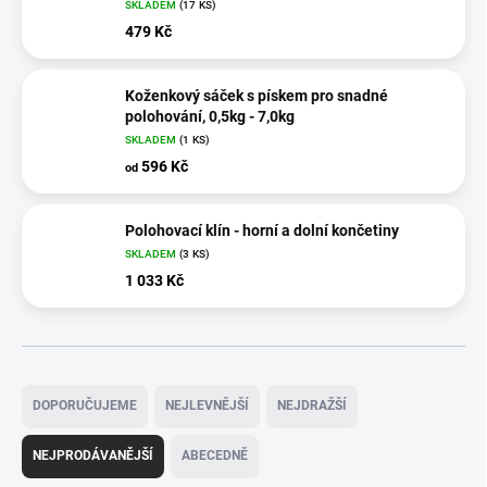
SKLADEM
(17 KS)
479 Kč
Koženkový sáček s pískem pro snadné
polohování, 0,5kg - 7,0kg
SKLADEM
(1 KS)
596 Kč
od
Polohovací klín - horní a dolní končetiny
SKLADEM
(3 KS)
1 033 Kč
Ř
a
DOPORUČUJEME
NEJLEVNĚJŠÍ
NEJDRAŽŠÍ
z
e
NEJPRODÁVANĚJŠÍ
ABECEDNĚ
n