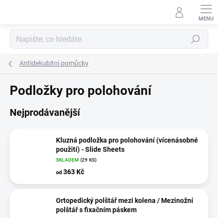
Přejít
na
obsah
Hledat
Antidekubitní pomůcky
Podložky pro polohování
Nejprodávanější
Kluzná podložka pro polohování (vícenásobné
použití) - Slide Sheets
SKLADEM
(29 KS)
363 Kč
od
Ortopedický polštář mezi kolena / Mezinožní
polštář s fixačním páskem