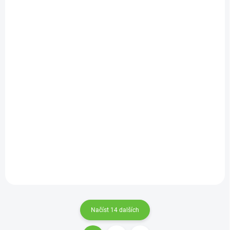
NA DOTAZ
Podložka pro polohování trupu - P 910L
4 692 Kč
Detail
Načíst 14 dalších