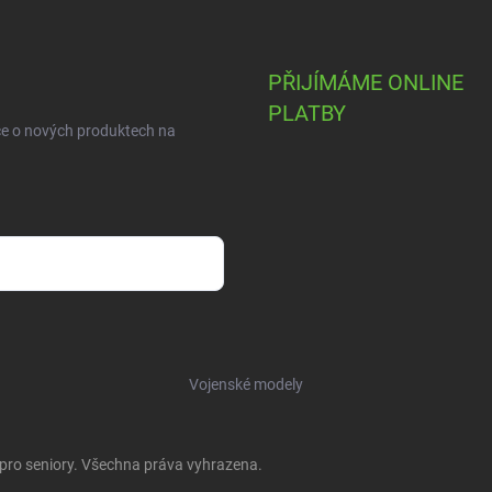
PŘIJÍMÁME ONLINE
PLATBY
ce o nových produktech na
Vojenské modely
 pro seniory
. Všechna práva vyhrazena.