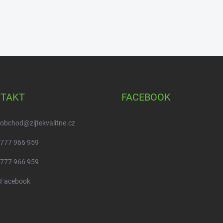
TAKT
FACEBOOK
obchod
@
zijtekvalitne.cz
777 966 959
777 966 959
Facebook