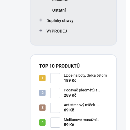
Ostatní
Doplňky stravy
VÝPRODEJ
TOP 10 PRODUKTŮ
Lžíce na boty, délka 58 cm
189 Kč
Podavač předmětů s
magnetem / prodloužená
289 Kč
ruka, různé délky 61 / 76 /
81 / 90 cm
Antistresový míček -
průměr 75 mm, mix barev
69 Kč
Molitanové masážní
míčky, různé velikosti
59 Kč