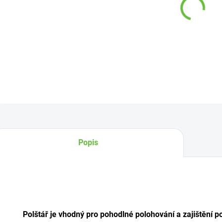
−
DETAI
Z
Popis
Polštář je vhodný pro pohodlné polohování
a zajištění p