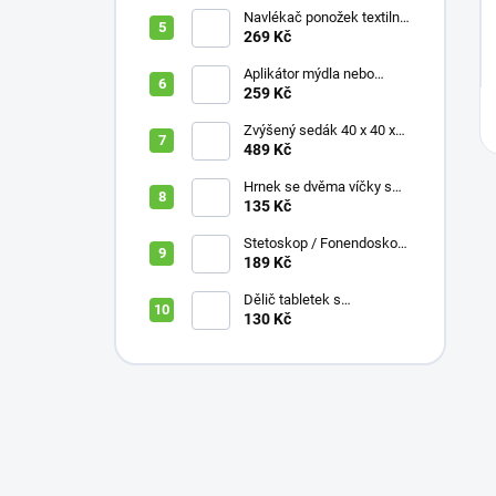
Navlékač ponožek textilní
s plastovou vložkou
269 Kč
Aplikátor mýdla nebo
krému se zásobníkem a
259 Kč
zahnutou rukojetí
Zvýšený sedák 40 x 40 x
10 cm
489 Kč
Hrnek se dvěma víčky s
krátkými náustky, nápoje,
135 Kč
pokrmy, 250 ml, různé
barvy
Stetoskop / Fonendoskop
pro zdravotnický personál,
189 Kč
různé barvy
Dělič tabletek s
bezpečným uložením léků
130 Kč