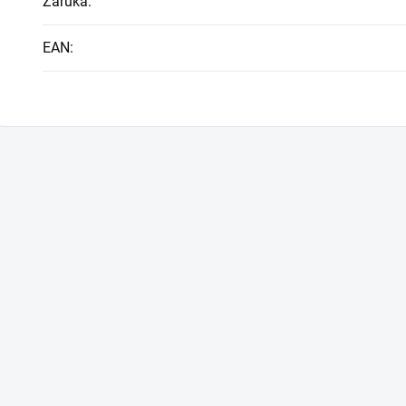
Záruka
:
EAN
: