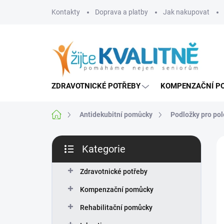
Přejít
Kontakty
Doprava a platby
Jak nakupovat
na
obsah
ZDRAVOTNICKÉ POTŘEBY
KOMPENZAČNÍ P
Domů
Antidekubitní pomůcky
Podložky pro po
P
Kategorie
o
Přeskočit
s
kategorie
t
Zdravotnické potřeby
r
Kompenzační pomůcky
a
n
Rehabilitační pomůcky
n