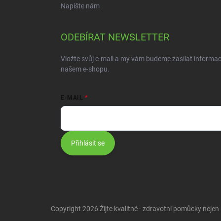
Napište nám
ODEBÍRAT NEWSLETTER
Vložte svůj e-mail a my vám budeme zasílat informa
našem e-shopu.
E-MAIL
Přihlásit se
Copyright 2026
Žijte kvalitně - zdravotní pomůcky nejen