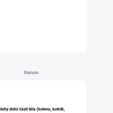
+
Přidat do košíku
LNÍ INFORMACE
EPTAT SE
Diskuze
olohy dolní části těla (koleno, kotník,