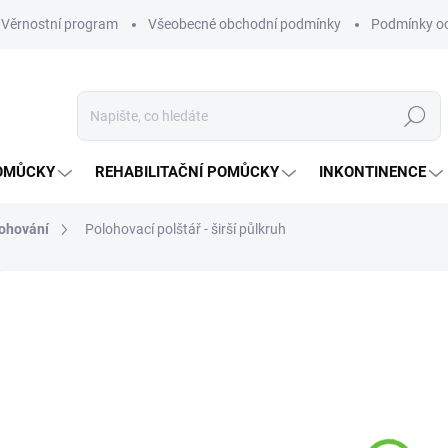
Věrnostní program
Všeobecné obchodní podmínky
Podmínky oc
Hledat
OMŮCKY
REHABILITAČNÍ POMŮCKY
INKONTINENCE
lohování
Polohovací polštář - širší půlkruh
Neohodnoceno
Podrobnosti hodnocení
ZNAČKA:
SU
2 
Měrná
NA O
cena: