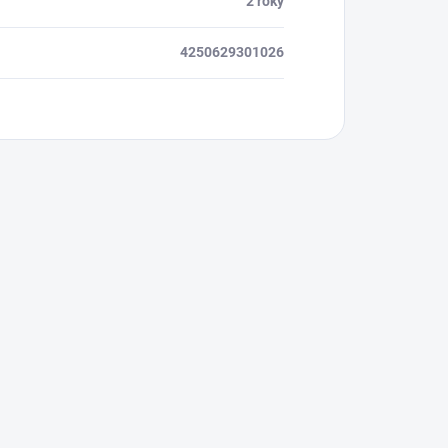
2 roky
4250629301026