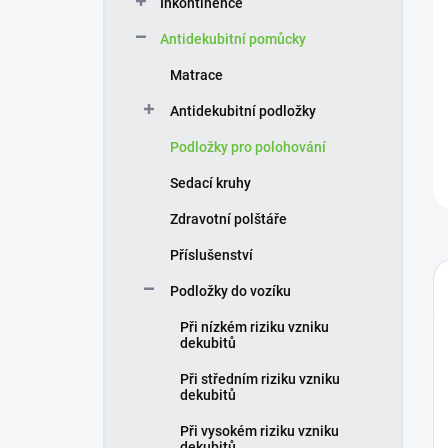
Inkontinence
í
p
Antidekubitní pomůcky
a
n
Matrace
e
Antidekubitní podložky
l
Podložky pro polohování
Sedací kruhy
Zdravotní polštáře
Příslušenství
Podložky do vozíku
Při nízkém riziku vzniku
dekubitů
Při středním riziku vzniku
dekubitů
Při vysokém riziku vzniku
dekubitů