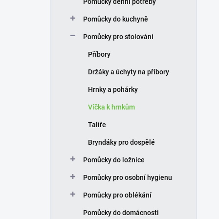
Pomůcky denní potřeby
í
p
Pomůcky do kuchyně
a
n
Pomůcky pro stolování
e
Příbory
l
Držáky a úchyty na příbory
Hrnky a pohárky
Víčka k hrnkům
Talíře
Bryndáky pro dospělé
Pomůcky do ložnice
Pomůcky pro osobní hygienu
Pomůcky pro oblékání
Pomůcky do domácnosti