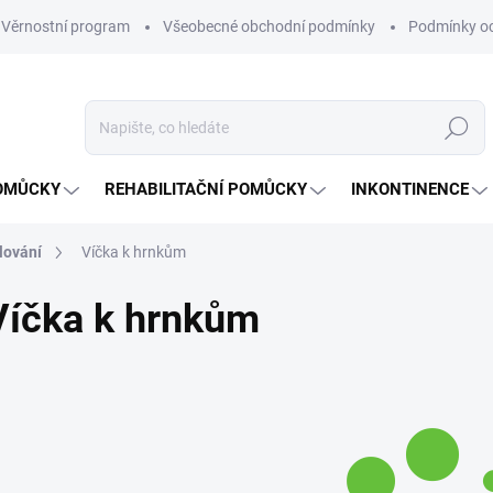
Věrnostní program
Všeobecné obchodní podmínky
Podmínky oc
Hledat
OMŮCKY
REHABILITAČNÍ POMŮCKY
INKONTINENCE
lování
Víčka k hrnkům
Víčka k hrnkům