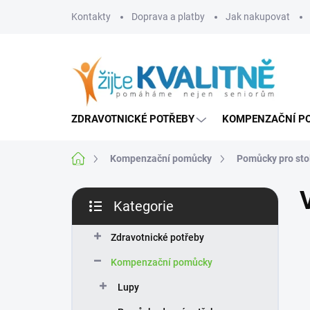
Přejít
Kontakty
Doprava a platby
Jak nakupovat
na
obsah
ZDRAVOTNICKÉ POTŘEBY
KOMPENZAČNÍ P
Domů
Kompenzační pomůcky
Pomůcky pro sto
P
Kategorie
o
Přeskočit
s
kategorie
t
Zdravotnické potřeby
r
Kompenzační pomůcky
a
n
Lupy
n