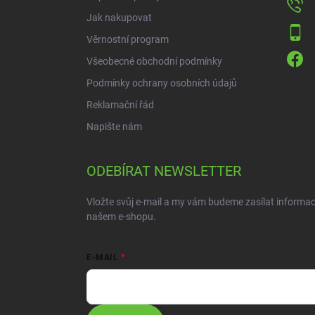
Jak nakupovat
Věrnostní program
Všeobecné obchodní podmínky
Podmínky ochrany osobních údajů
Reklamační řád
Napište nám
ODEBÍRAT NEWSLETTER
Vložte svůj e-mail a my vám budeme zasílat informa
našem e-shopu.
E-MAIL