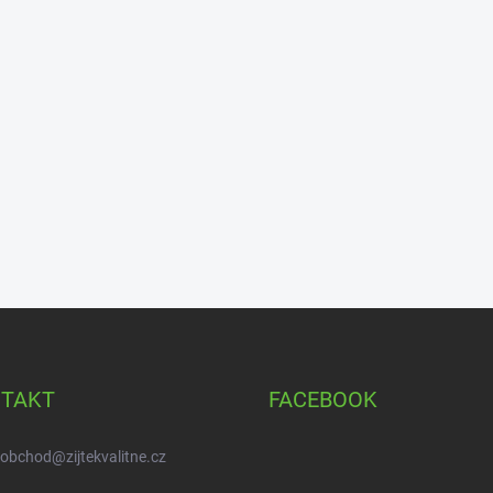
TAKT
FACEBOOK
obchod
@
zijtekvalitne.cz