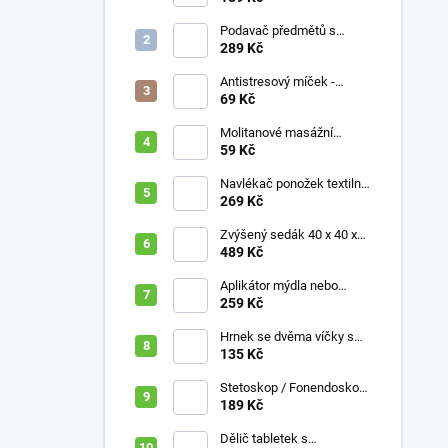
Podavač předmětů s
magnetem / prodloužená
289 Kč
ruka, různé délky 61 / 76 /
81 / 90 cm
Antistresový míček -
průměr 75 mm, mix barev
69 Kč
Molitanové masážní
míčky, různé velikosti
59 Kč
Navlékač ponožek textilní
s plastovou vložkou
269 Kč
Zvýšený sedák 40 x 40 x
10 cm
489 Kč
Aplikátor mýdla nebo
krému se zásobníkem a
259 Kč
zahnutou rukojetí
Hrnek se dvěma víčky s
krátkými náustky, nápoje,
135 Kč
pokrmy, 250 ml, různé
barvy
Stetoskop / Fonendoskop
pro zdravotnický personál,
189 Kč
různé barvy
Dělič tabletek s