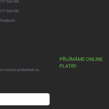
777 966 959
777 966 959
Facebook
PŘIJÍMÁME ONLINE
PLATBY
ce o nových produktech na