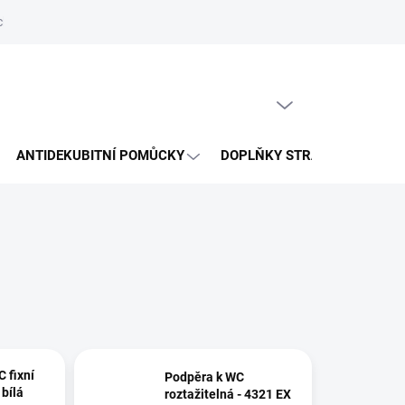
hrany osobních údajů
Reklamační řád
Napište nám
PRÁZDNÝ KOŠÍK
NÁKUPNÍ
KOŠÍK
ANTIDEKUBITNÍ POMŮCKY
DOPLŇKY STRAVY
VÝP
 fixní
Podpěra k WC
á
roztažitelná - 4321 EX