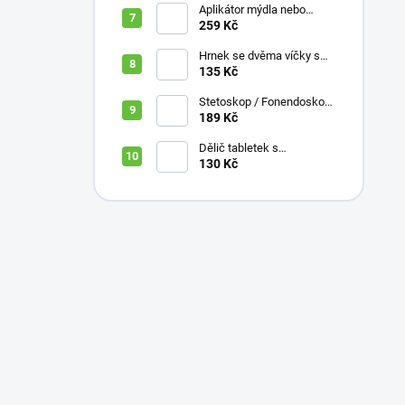
Aplikátor mýdla nebo
krému se zásobníkem a
259 Kč
zahnutou rukojetí
Hrnek se dvěma víčky s
krátkými náustky, nápoje,
135 Kč
pokrmy, 250 ml, různé
barvy
Stetoskop / Fonendoskop
pro zdravotnický personál,
189 Kč
různé barvy
Dělič tabletek s
bezpečným uložením léků
130 Kč