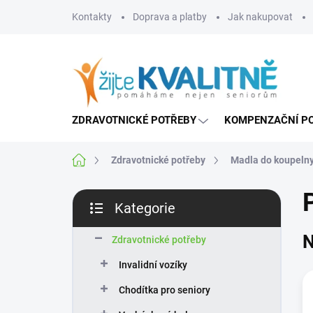
Přejít
Kontakty
Doprava a platby
Jak nakupovat
na
obsah
ZDRAVOTNICKÉ POTŘEBY
KOMPENZAČNÍ P
Domů
Zdravotnické potřeby
Madla do koupelny
P
Kategorie
o
Přeskočit
s
kategorie
N
t
Zdravotnické potřeby
r
Invalidní vozíky
a
n
Chodítka pro seniory
n