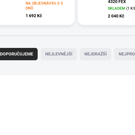
4320 FEX
NA OBJEDNÁVKU 3-5
DNŮ
SKLADEM
(1 KS
1 692 Kč
2 040 Kč
DOPORUČUJEME
NEJLEVNĚJŠÍ
NEJDRAŽŠÍ
NEJPRO
NA OBJEDNÁVKU 3-5 DNŮ
NA OBJEDNÁVKU 3