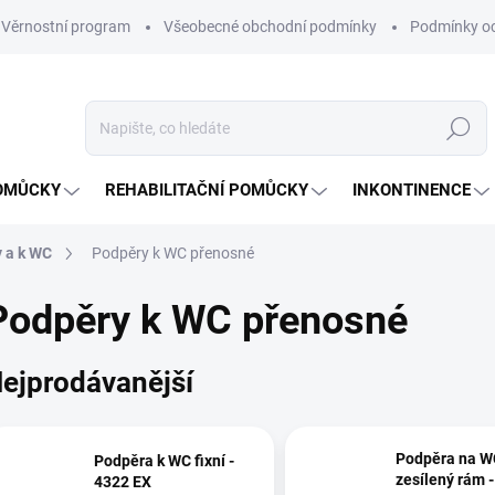
Věrnostní program
Všeobecné obchodní podmínky
Podmínky oc
Hledat
OMŮCKY
REHABILITAČNÍ POMŮCKY
INKONTINENCE
 a k WC
Podpěry k WC přenosné
Podpěry k WC přenosné
ejprodávanější
Podpěra na WC
Podpěra k WC fixní -
zesílený rám - bíl
4322 EX