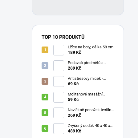
TOP 10 PRODUKTŮ
Lžíce na boty, délka 58 cm
189 Kč
Podavač předmětů s
magnetem / prodloužená
289 Kč
ruka, různé délky 61 / 76 /
81 / 90 cm
Antistresový míček -
průměr 75 mm, mix barev
69 Kč
Molitanové masážní
míčky, různé velikosti
59 Kč
Navlékač ponožek textilní
s plastovou vložkou
269 Kč
Zvýšený sedák 40 x 40 x
10 cm
489 Kč