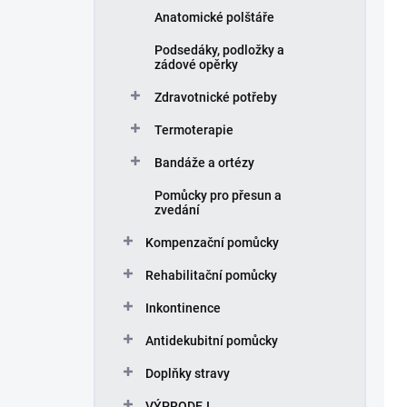
u
Anatomické polštáře
k
t
Podsedáky, podložky a
zádové opěrky
ů
Zdravotnické potřeby
Termoterapie
Bandáže a ortézy
Pomůcky pro přesun a
zvedání
Kompenzační pomůcky
Rehabilitační pomůcky
Inkontinence
Antidekubitní pomůcky
Doplňky stravy
VÝPRODEJ