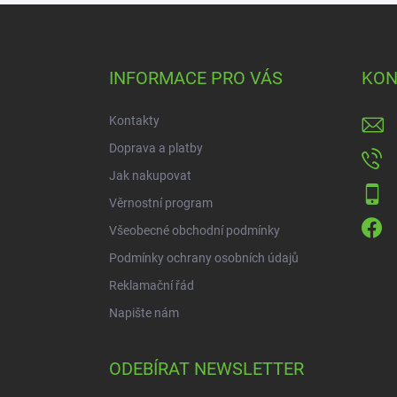
Z
á
p
a
INFORMACE PRO VÁS
KON
t
í
Kontakty
Doprava a platby
Jak nakupovat
Věrnostní program
Všeobecné obchodní podmínky
Podmínky ochrany osobních údajů
Reklamační řád
Napište nám
ODEBÍRAT NEWSLETTER