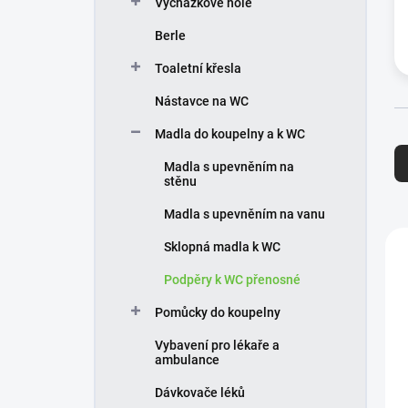
Vycházkové hole
í
p
Berle
a
n
Toaletní křesla
e
Nástavce na WC
l
Ř
Madla do koupelny a k WC
a
Madla s upevněním na
z
stěnu
e
n
Madla s upevněním na vanu
í
V
Sklopná madla k WC
p
ý
r
p
Podpěry k WC přenosné
o
i
Pomůcky do koupelny
d
s
u
p
Vybavení pro lékaře a
k
r
ambulance
t
o
Dávkovače léků
ů
d