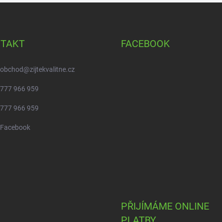
TAKT
FACEBOOK
obchod
@
zijtekvalitne.cz
777 966 959
777 966 959
Facebook
PŘIJÍMÁME ONLINE
PLATBY