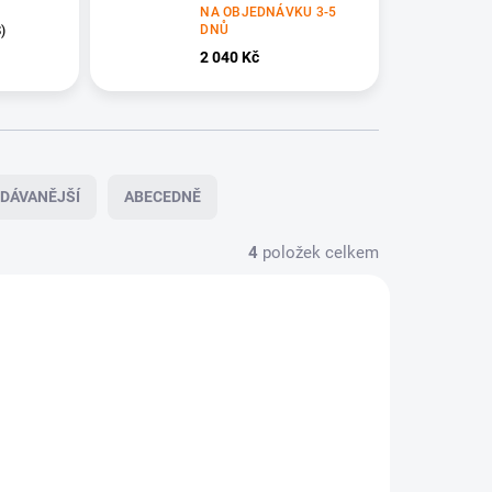
NA OBJEDNÁVKU 3-5
DNŮ
)
2 040 Kč
DÁVANĚJŠÍ
ABECEDNĚ
4
položek celkem
-5 DNŮ
SKLADEM