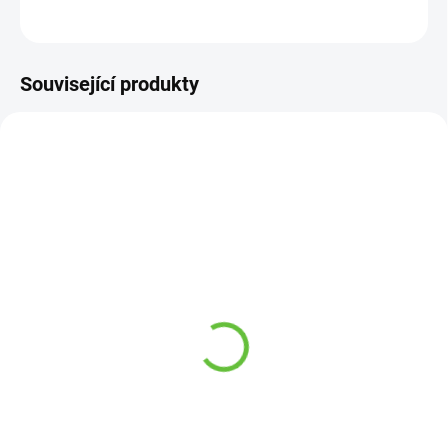
ZEPTAT SE
Související produkty
SKLADEM
NA OBJEDNÁVKU 4-5 TÝDNŮ
(45 KS)
Podložní mísa plastová s
Houba na mytí pro
víkem, výběr barev
seniory na ohebné
251 Kč
rukojeti, délka 56 cm
205 Kč
Detail
Detail