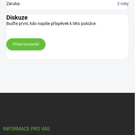
Záruka
:
2 roky
Diskuze
Buďte první, kdo napíše příspěvek k této položce.
Přidat komentář
Z
á
p
a
t
í
INFORMACE PRO VÁS