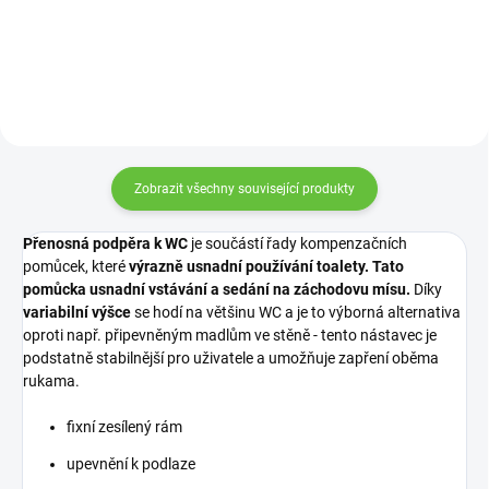
Zobrazit všechny související produkty
Přenosná podpěra k WC
je součástí řady kompenzačních
pomůcek, které
výrazně usnadní používání toalety.
Tato
pomůcka usnadní vstávání a sedání na záchodovu mísu.
Díky
variabilní výšce
se hodí na většinu WC a je to výborná alternativa
oproti např. připevněným madlům ve stěně - tento nástavec je
podstatně stabilnější pro uživatele a umožňuje zapření oběma
rukama.
fixní zesílený rám
upevnění k podlaze