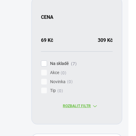
u
k
t
CENA
ů
69
Kč
309
Kč
Na skladě
7
Akce
0
Novinka
0
Tip
0
ROZBALIT FILTR