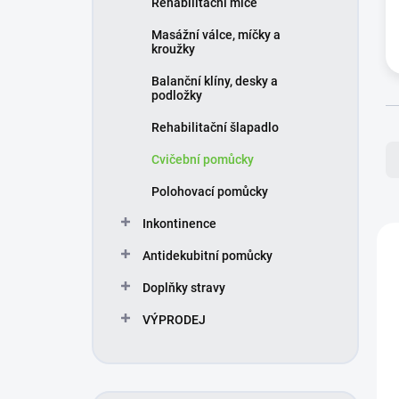
Rehabilitační míče
í
p
Masážní válce, míčky a
a
kroužky
n
Balanční klíny, desky a
e
podložky
l
Rehabilitační šlapadlo
Ř
a
Cvičební pomůcky
z
e
Polohovací pomůcky
n
Inkontinence
í
V
p
ý
Antidekubitní pomůcky
r
p
o
i
Doplňky stravy
d
s
VÝPRODEJ
u
p
k
r
t
o
ů
d