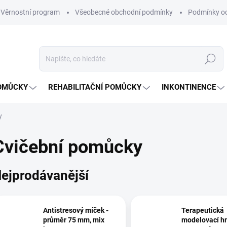
Věrnostní program
Všeobecné obchodní podmínky
Podmínky oc
Hledat
OMŮCKY
REHABILITAČNÍ POMŮCKY
INKONTINENCE
y
Cvičební pomůcky
ejprodávanější
Antistresový míček -
Terapeutická
průměr 75 mm, mix
modelovací h