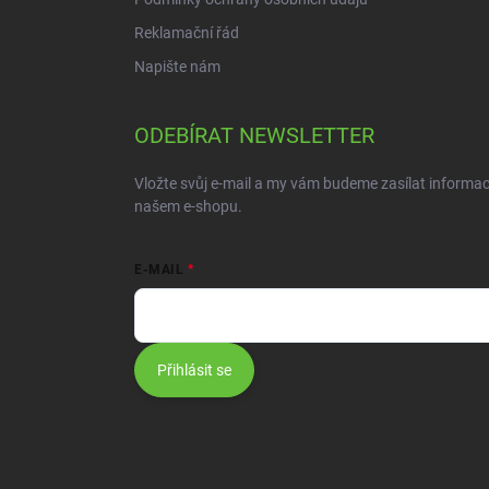
Reklamační řád
Napište nám
ODEBÍRAT NEWSLETTER
Vložte svůj e-mail a my vám budeme zasílat informa
našem e-shopu.
E-MAIL
Přihlásit se