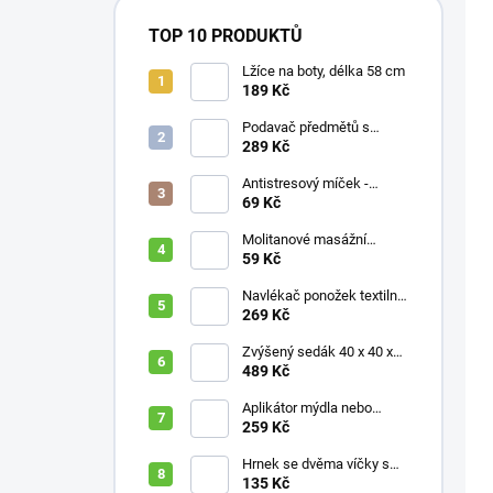
TOP 10 PRODUKTŮ
Lžíce na boty, délka 58 cm
189 Kč
Podavač předmětů s
magnetem / prodloužená
289 Kč
ruka, různé délky 61 / 76 /
81 / 90 cm
Antistresový míček -
průměr 75 mm, mix barev
69 Kč
Molitanové masážní
míčky, různé velikosti
59 Kč
Navlékač ponožek textilní
s plastovou vložkou
269 Kč
Zvýšený sedák 40 x 40 x
10 cm
489 Kč
Aplikátor mýdla nebo
krému se zásobníkem a
259 Kč
zahnutou rukojetí
Hrnek se dvěma víčky s
krátkými náustky, nápoje,
135 Kč