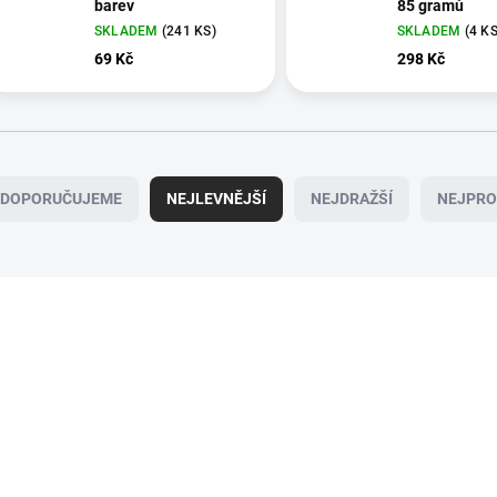
barev
85 gramů
SKLADEM
(241 KS)
SKLADEM
(4 KS
69 Kč
298 Kč
DOPORUČUJEME
NEJLEVNĚJŠÍ
NEJDRAŽŠÍ
NEJPRO
SK
SKLADEM