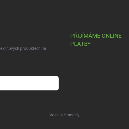
PŘIJÍMÁME ONLINE
PLATBY
ce o nových produktech na
Vojenské modely