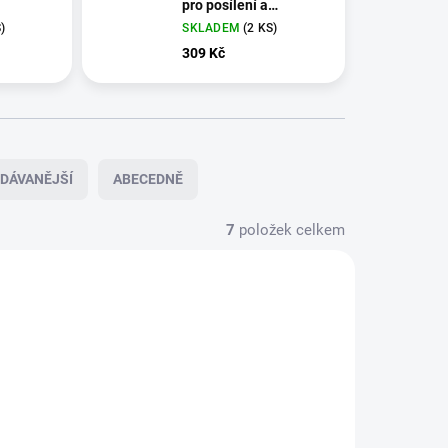
pro posílení a
rehabilitaci, různé
)
SKLADEM
(2 KS)
obtížnosti, délka 2,5 m
309 Kč
DÁVANĚJŠÍ
ABECEDNĚ
7
položek celkem
LADEM
SKLADEM
(5 KS)
(8 KS)