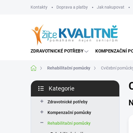
Přejít
Kontakty
Doprava a platby
Jak nakupovat
na
obsah
ZDRAVOTNICKÉ POTŘEBY
KOMPENZAČNÍ P
Domů
Rehabilitační pomůcky
Cvičební pomůck
P
Kategorie
o
Přeskočit
s
kategorie
N
t
Zdravotnické potřeby
r
Kompenzační pomůcky
a
n
Rehabilitační pomůcky
n