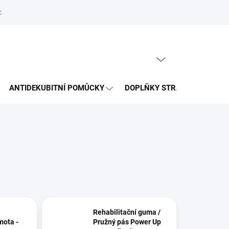
hrany osobních údajů
Reklamační řád
Napište nám
PRÁZDNÝ KOŠÍK
NÁKUPNÍ
KOŠÍK
ANTIDEKUBITNÍ POMŮCKY
DOPLŇKY STRAVY
VÝP
Rehabilitační guma /
mota -
Pružný pás Power Up