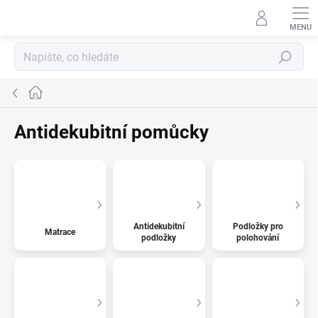
Přejít
na
obsah
Hledat
Domů
Antidekubitní pomůcky
Antidekubitní
Podložky pro
Matrace
podložky
polohování