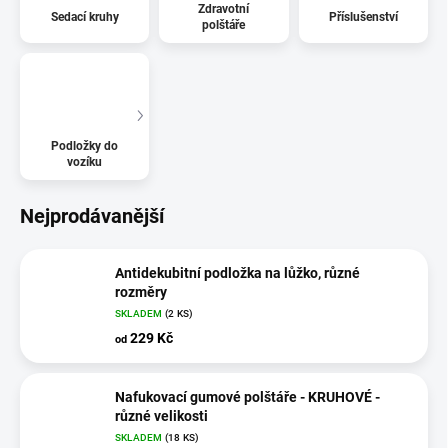
Zdravotní
Sedací kruhy
Příslušenství
polštáře
Podložky do
vozíku
Nejprodávanější
Antidekubitní podložka na lůžko, různé
rozměry
SKLADEM
(2 KS)
229 Kč
od
Nafukovací gumové polštáře - KRUHOVÉ -
různé velikosti
SKLADEM
(18 KS)