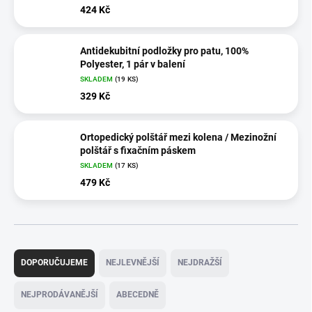
424 Kč
Antidekubitní podložky pro patu, 100%
Polyester, 1 pár v balení
SKLADEM
(19 KS)
329 Kč
Ortopedický polštář mezi kolena / Mezinožní
polštář s fixačním páskem
SKLADEM
(17 KS)
479 Kč
Ř
a
DOPORUČUJEME
NEJLEVNĚJŠÍ
NEJDRAŽŠÍ
z
e
NEJPRODÁVANĚJŠÍ
ABECEDNĚ
n