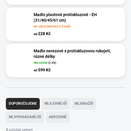
Madlo plastové protiskluzové - EH
(31/40/45/61 cm)
NA OBJEDNÁVKU 3-5 DNŮ
228 Kč
od
Madlo nerezové s protiskluzovou rukojetí,
různé délky
SKLADEM
(2 KS)
599 Kč
od
Ř
a
DOPORUČUJEME
NEJLEVNĚJŠÍ
NEJDRAŽŠÍ
z
e
NEJPRODÁVANĚJŠÍ
ABECEDNĚ
n
í
9
položek celkem