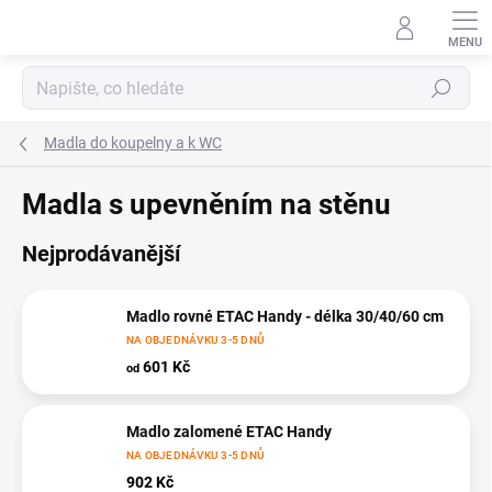
Přejít
na
obsah
Hledat
Madla do koupelny a k WC
Madla s upevněním na stěnu
Nejprodávanější
Madlo rovné ETAC Handy - délka 30/40/60 cm
NA OBJEDNÁVKU 3-5 DNŮ
601 Kč
od
Madlo zalomené ETAC Handy
NA OBJEDNÁVKU 3-5 DNŮ
902 Kč