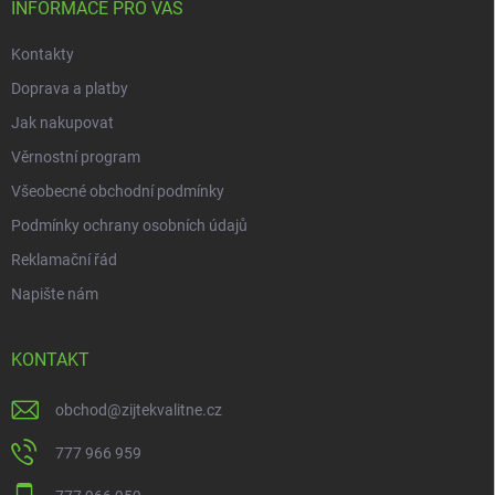
í
INFORMACE PRO VÁS
k
y
Kontakty
v
ý
Doprava a platby
p
i
Jak nakupovat
s
Věrnostní program
u
Všeobecné obchodní podmínky
Podmínky ochrany osobních údajů
Reklamační řád
Napište nám
KONTAKT
obchod
@
zijtekvalitne.cz
777 966 959