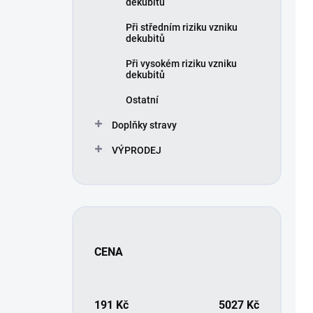
dekubitů
u
p
k
r
Při středním riziku vzniku
t
o
dekubitů
ů
d
Při vysokém riziku vzniku
u
dekubitů
k
t
Ostatní
ů
Doplňky stravy
VÝPRODEJ
CENA
191
Kč
5027
Kč