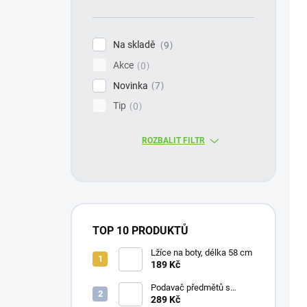
Na skladě
9
Akce
0
Novinka
7
Tip
0
ROZBALIT FILTR
TOP 10 PRODUKTŮ
Lžíce na boty, délka 58 cm
189 Kč
Podavač předmětů s
magnetem / prodloužená
289 Kč