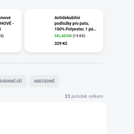
umové
Antidekubitní
UHOVÉ -
podložky pro patu,
i
100% Polyester, 1 pár
v balení
KS)
SKLADEM
(19 KS)
329 Kč
DÁVANĚJŠÍ
ABECEDNĚ
23
položek celkem