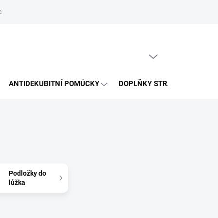
hrany osobních údajů
Reklamační řád
Napište nám
PRÁZDNÝ KOŠÍK
NÁKUPNÍ
KOŠÍK
ANTIDEKUBITNÍ POMŮCKY
DOPLŇKY STRAVY
VÝP
Podložky do
lůžka