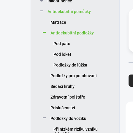
Inkontinence
í
p
Antidekubitní pomůcky
a
n
Matrace
e
Antidekubitní podložky
l
Pod patu
Pod loket
Podložky do lůžka
Ř
Podložky pro polohování
a
z
Sedací kruhy
e
n
Zdravotní polštáře
í
V
Příslušenství
p
ý
r
p
Podložky do vozíku
o
i
Při nízkém riziku vzniku
d
s