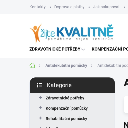
Přejít
Kontakty
Doprava a platby
Jak nakupovat
na
obsah
ZDRAVOTNICKÉ POTŘEBY
KOMPENZAČNÍ P
Domů
Antidekubitní pomůcky
Antidekubitní po
P
Kategorie
o
Přeskočit
s
kategorie
t
Zdravotnické potřeby
r
Kompenzační pomůcky
a
n
Rehabilitační pomůcky
N
n