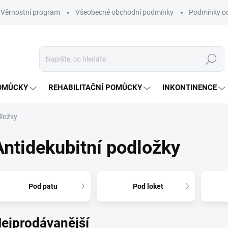
Věrnostní program
Všeobecné obchodní podmínky
Podmínky oc
Hledat
OMŮCKY
REHABILITAČNÍ POMŮCKY
INKONTINENCE
dložky
Antidekubitní podložky
Pod patu
Pod loket
ejprodávanější