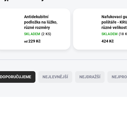
Antidekubitní
Nafukovací g
podložka na lůžko,
polštáře - KR
různé rozměry
různé velikost
SKLADEM
(2 KS)
SKLADEM
(18 
229 Kč
424 Kč
od
DOPORUČUJEME
NEJLEVNĚJŠÍ
NEJDRAŽŠÍ
NEJPRO