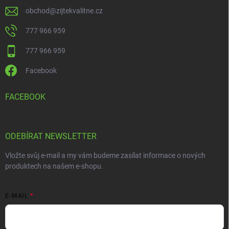
obchod
@
zijtekvalitne.cz
777 966 959
777 966 959
Facebook
FACEBOOK
ODEBÍRAT NEWSLETTER
Vložte svůj e-mail a my vám budeme zasílat informace o nových
produktech na našem e-shopu.
E-MAIL