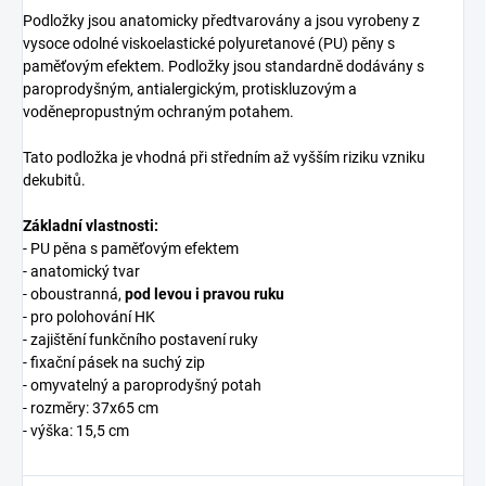
Podložky jsou anatomicky předtvarovány a jsou vyrobeny z
vysoce odolné viskoelastické polyuretanové (PU) pěny s
paměťovým efektem. Podložky jsou standardně dodávány s
paroprodyšným, antialergickým, protiskluzovým a
voděnepropustným ochraným potahem.
Tato podložka je vhodná při středním až vyšším riziku vzniku
dekubitů.
Základní vlastnosti:
- PU pěna s paměťovým efektem
- anatomický tvar
- oboustranná,
pod levou i pravou ruku
- pro polohování HK
- zajištění funkčního postavení ruky
- fixační pásek na suchý zip
- omyvatelný a paroprodyšný potah
- rozměry: 37x65 cm
- výška: 15,5 cm