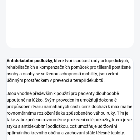
−
+
Přidat do košíku
DETAILNÍ INFORMACE
ZEPTAT SE
Antidekubitní podložky
, které tvoří součást řady ortopedických,
rehabilitačních a kompenzačních pomůcek pro tělesně postižené
osoby a osoby se sníženou schopností mobility, jsou velmi
účinným prostředkem v prevenci a terapii dekubitů.
Jsou vhodné především k použití pro pacienty dlouhodobě
upoutané na lůžko. Svým provedením umožňují dokonalé
přizpůsobení tvaru namáhaných částí, čímž dochází k maximálně
rovnoměrnému rozložení tlaku způsobeného váhou ruky. Tím je
také zabezpečeno rovnoměrné prokrvení celé pokožky, která je ve
styku s antidekubitní podložkou, což umožňuje udržování
optimálního krevního oběhu a zachování stálé tělesné teploty.