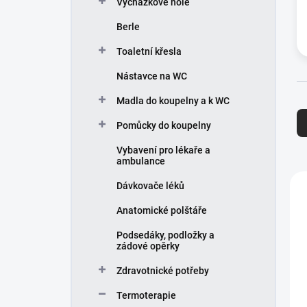
Vycházkové hole
í
p
Berle
a
n
Toaletní křesla
e
Nástavce na WC
l
Ř
Madla do koupelny a k WC
a
Pomůcky do koupelny
z
e
Vybavení pro lékaře a
n
ambulance
í
V
Dávkovače léků
p
ý
r
p
Anatomické polštáře
o
i
Podsedáky, podložky a
d
s
zádové opěrky
u
p
k
r
Zdravotnické potřeby
t
o
Termoterapie
ů
d