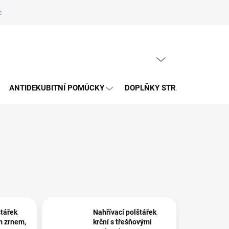
hrany osobních údajů
Reklamační řád
Napište nám
PRÁZDNÝ KOŠÍK
NÁKUPNÍ
KOŠÍK
ANTIDEKUBITNÍ POMŮCKY
DOPLŇKY STRAVY
VÝP
štářek
Nahřívací polštářek
m zrnem,
krční s třešňovými