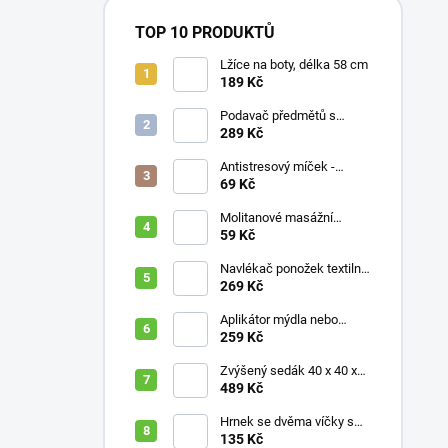
TOP 10 PRODUKTŮ
Lžíce na boty, délka 58 cm
189 Kč
Podavač předmětů s
magnetem / prodloužená
289 Kč
ruka, různé délky 61 / 76 /
81 / 90 cm
Antistresový míček -
průměr 75 mm, mix barev
69 Kč
Molitanové masážní
míčky, různé velikosti
59 Kč
Navlékač ponožek textilní
s plastovou vložkou
269 Kč
Aplikátor mýdla nebo
krému se zásobníkem a
259 Kč
zahnutou rukojetí
Zvýšený sedák 40 x 40 x
10 cm
489 Kč
Hrnek se dvěma víčky s
krátkými náustky, nápoje,
135 Kč