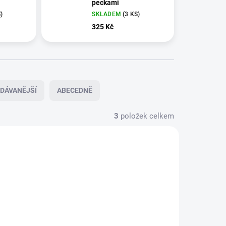
peckami
)
SKLADEM
(3 KS)
325 Kč
DÁVANĚJŠÍ
ABECEDNĚ
3
položek celkem
LADEM
SKLADEM