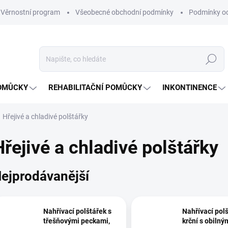
Věrnostní program
Všeobecné obchodní podmínky
Podmínky oc
Hledat
OMŮCKY
REHABILITAČNÍ POMŮCKY
INKONTINENCE
Hřejivé a chladivé polštářky
Hřejivé a chladivé polštářky
ejprodávanější
Nahřívací polštářek s
Nahřívací pol
třešňovými peckami,
krční s obilný