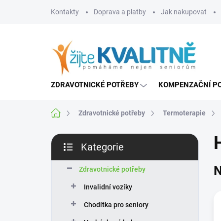
Přejít
Kontakty
Doprava a platby
Jak nakupovat
na
obsah
ZDRAVOTNICKÉ POTŘEBY
KOMPENZAČNÍ P
Domů
Zdravotnické potřeby
Termoterapie
P
Kategorie
o
Přeskočit
s
kategorie
N
t
Zdravotnické potřeby
r
Invalidní vozíky
a
n
Chodítka pro seniory
n