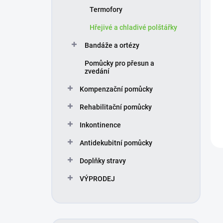
u
Termofory
k
t
Hřejivé a chladivé polštářky
ů
Bandáže a ortézy
Pomůcky pro přesun a
zvedání
Kompenzační pomůcky
Rehabilitační pomůcky
Inkontinence
Antidekubitní pomůcky
Doplňky stravy
VÝPRODEJ