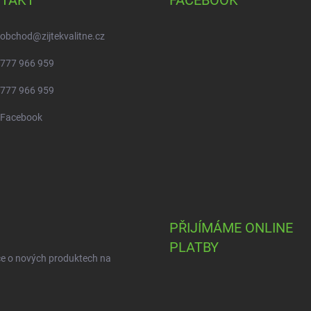
TAKT
FACEBOOK
obchod
@
zijtekvalitne.cz
777 966 959
777 966 959
Facebook
PŘIJÍMÁME ONLINE
PLATBY
ce o nových produktech na