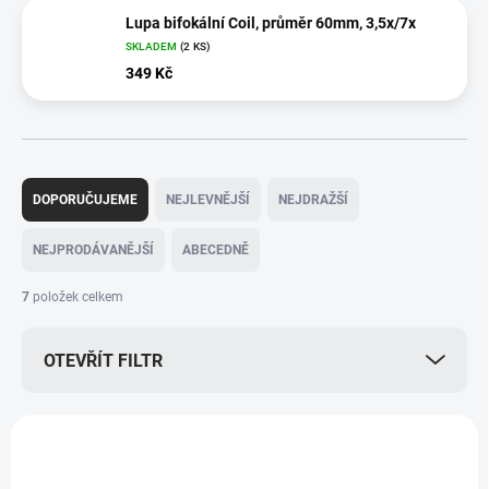
Lupa bifokální Coil, průměr 60mm, 3,5x/7x
SKLADEM
(2 KS)
349 Kč
Ř
a
DOPORUČUJEME
NEJLEVNĚJŠÍ
NEJDRAŽŠÍ
z
e
NEJPRODÁVANĚJŠÍ
ABECEDNĚ
n
í
7
položek celkem
p
r
OTEVŘÍT FILTR
o
d
u
V
k
ý
AKCE
t
p
ů