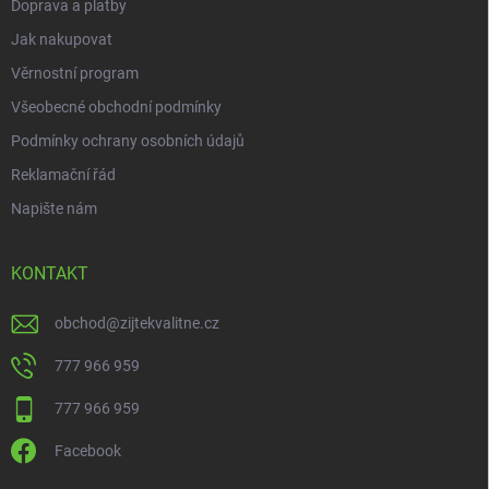
Doprava a platby
p
i
Jak nakupovat
s
Věrnostní program
u
Všeobecné obchodní podmínky
Podmínky ochrany osobních údajů
Reklamační řád
Napište nám
KONTAKT
obchod
@
zijtekvalitne.cz
777 966 959
777 966 959
Facebook