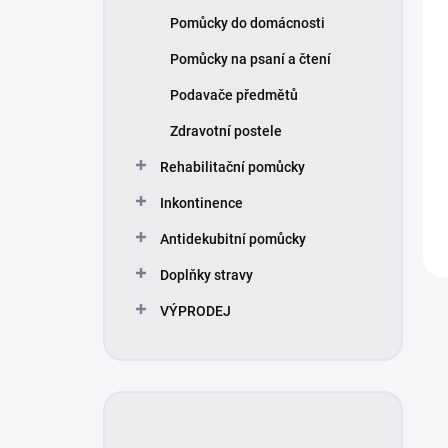
u
Pomůcky do domácnosti
k
t
Pomůcky na psaní a čtení
ů
Podavače předmětů
Zdravotní postele
Rehabilitační pomůcky
Inkontinence
Antidekubitní pomůcky
Doplňky stravy
VÝPRODEJ