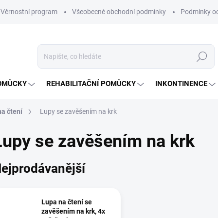
Věrnostní program
Všeobecné obchodní podmínky
Podmínky oc
Hledat
OMŮCKY
REHABILITAČNÍ POMŮCKY
INKONTINENCE
na čtení
Lupy se zavěšením na krk
Lupy se zavěšením na krk
ejprodávanější
Lupa na čtení se
zavěšením na krk, 4x