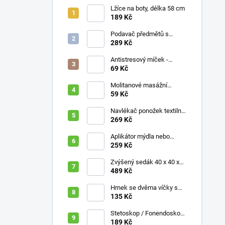
Lžíce na boty, délka 58 cm
189 Kč
Podavač předmětů s
magnetem / prodloužená
289 Kč
ruka, různé délky 61 / 76 /
81 / 90 cm
Antistresový míček -
průměr 75 mm, mix barev
69 Kč
Molitanové masážní
míčky, různé velikosti
59 Kč
Navlékač ponožek textilní
s plastovou vložkou
269 Kč
Aplikátor mýdla nebo
krému se zásobníkem a
259 Kč
zahnutou rukojetí
Zvýšený sedák 40 x 40 x
10 cm
489 Kč
Hrnek se dvěma víčky s
krátkými náustky, nápoje,
135 Kč
pokrmy, 250 ml, různé
barvy
Stetoskop / Fonendoskop
pro zdravotnický personál,
189 Kč