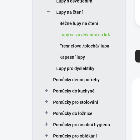
Lupy s osvětlením
í
p
Lupy na čtení
a
n
Běžné lupy na čtení
e
Lupy se zavěšením na krk
l
Ř
Fresnelova /plochá/ lupa
a
Kapesní lupy
z
e
Lupy pro dyslektiky
n
Pomůcky denní potřeby
í
V
p
ý
Pomůcky do kuchyně
r
p
o
i
Pomůcky pro stolování
d
s
Pomůcky do ložnice
u
p
k
r
Pomůcky pro osobní hygienu
t
o
ů
d
Pomůcky pro oblékání