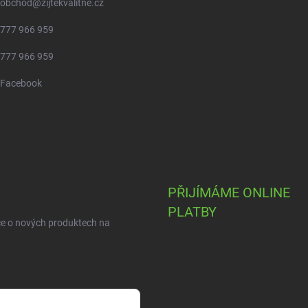
obchod
@
zijtekvalitne.cz
777 966 959
777 966 959
Facebook
PŘIJÍMÁME ONLINE
PLATBY
ce o nových produktech na