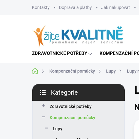
Přejít
Kontakty
Doprava a platby
Jak nakupovat
na
obsah
ZDRAVOTNICKÉ POTŘEBY
KOMPENZAČNÍ P
Domů
Kompenzační pomůcky
Lupy
Lupy 
P
Kategorie
o
Přeskočit
s
kategorie
N
t
Zdravotnické potřeby
r
Kompenzační pomůcky
a
n
Lupy
n