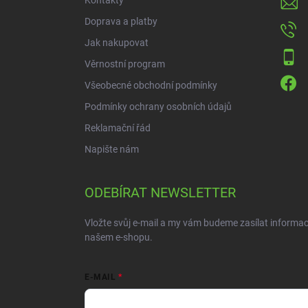
Kontakty
Doprava a platby
Jak nakupovat
Věrnostní program
Všeobecné obchodní podmínky
Podmínky ochrany osobních údajů
Reklamační řád
Napište nám
ODEBÍRAT NEWSLETTER
Vložte svůj e-mail a my vám budeme zasílat informa
našem e-shopu.
E-MAIL