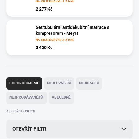
NA OBJEDNÁVKU 3-5 DNŮ
2 277 Kč
Set tubulární antidekubitní matrace s
kompresorem - Meyra
NA OBJEDNÁVKU 3-5 DNŮ
3 450 Kč
Ř
a
DOPORUČUJEME
NEJLEVNĚJŠÍ
NEJDRAŽŠÍ
z
e
NEJPRODÁVANĚJŠÍ
ABECEDNĚ
n
í
3
položek celkem
p
r
OTEVŘÍT FILTR
o
d