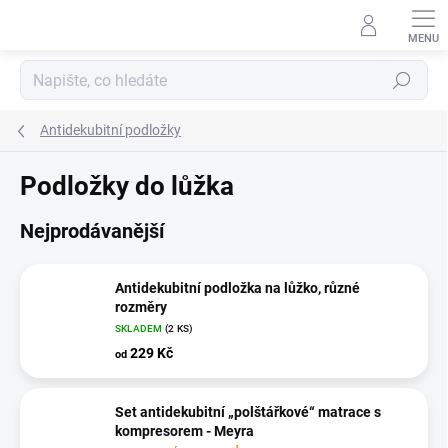
Přejít
na
obsah
Hledat
Antidekubitní podložky
Podložky do lůžka
Nejprodávanější
Antidekubitní podložka na lůžko, různé
rozměry
SKLADEM
(2 KS)
229 Kč
od
Set antidekubitní „polštářkové“ matrace s
kompresorem - Meyra