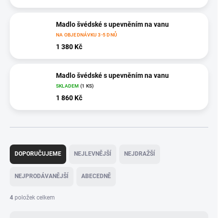
Madlo švédské s upevněním na vanu
NA OBJEDNÁVKU 3-5 DNŮ
1 380 Kč
Madlo švédské s upevněním na vanu
SKLADEM
(1 KS)
1 860 Kč
Ř
a
DOPORUČUJEME
NEJLEVNĚJŠÍ
NEJDRAŽŠÍ
z
e
NEJPRODÁVANĚJŠÍ
ABECEDNĚ
n
í
4
položek celkem
p
r