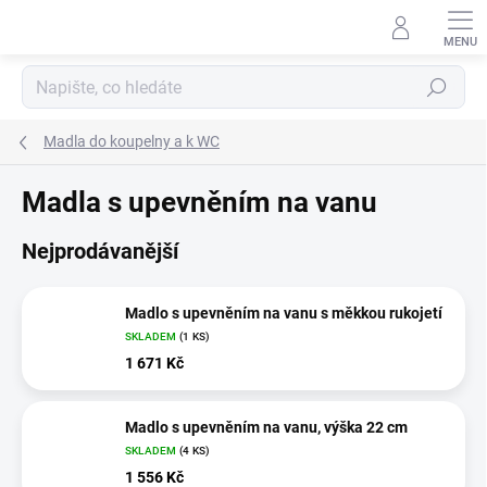
Přejít
na
obsah
Hledat
Madla do koupelny a k WC
Madla s upevněním na vanu
Nejprodávanější
Madlo s upevněním na vanu s měkkou rukojetí
SKLADEM
(1 KS)
1 671 Kč
Madlo s upevněním na vanu, výška 22 cm
SKLADEM
(4 KS)
1 556 Kč