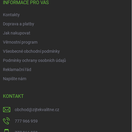
í
INFORMACE PRO VÁS
k
y
Kontakty
v
ý
Doprava a platby
p
i
Jak nakupovat
s
Věrnostní program
u
Všeobecné obchodní podmínky
Podmínky ochrany osobních údajů
Reklamační řád
Napište nám
KONTAKT
obchod
@
zijtekvalitne.cz
777 966 959