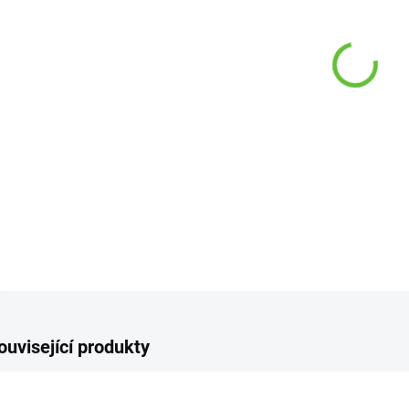
−
DETAI
Z
ouvisející produkty