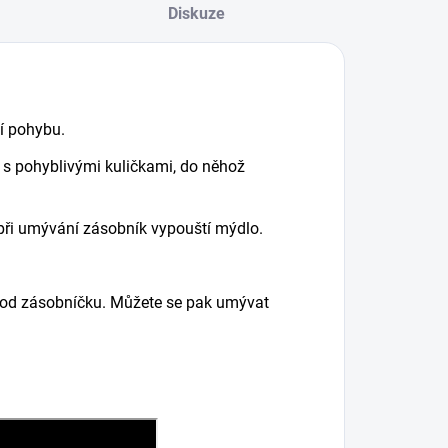
Diskuze
í pohybu.
 s pohyblivými kuličkami, do něhož
: při umývání zásobník vypouští mýdlo.
t od zásobníčku. Můžete se pak umývat