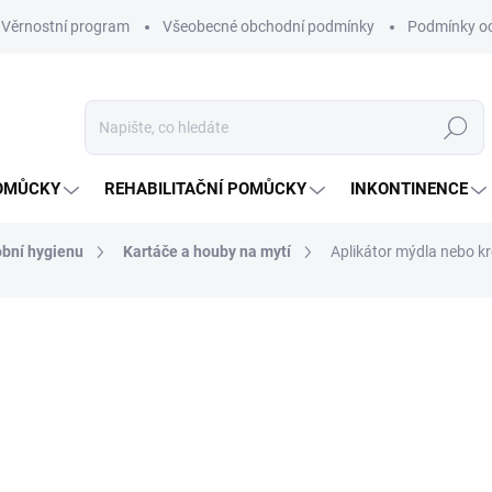
Věrnostní program
Všeobecné obchodní podmínky
Podmínky oc
Hledat
OMŮCKY
REHABILITAČNÍ POMŮCKY
INKONTINENCE
bní hygienu
Kartáče a houby na mytí
Aplikátor mýdla nebo k
56 hodnocení
Podrobnosti hodnocení
ZNAČKA:
SUND
25
Měrná
ZVOL
cena:
VARI