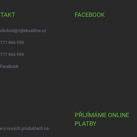
TAKT
FACEBOOK
obchod
@
zijtekvalitne.cz
777 966 959
777 966 959
Facebook
PŘIJÍMÁME ONLINE
PLATBY
ce o nových produktech na