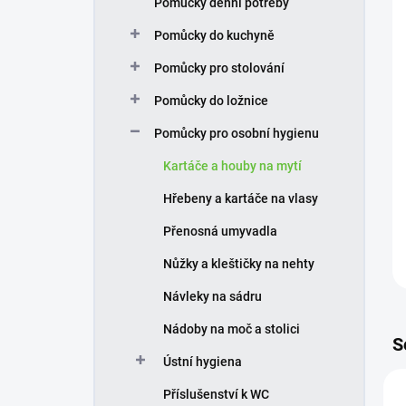
Pomůcky denní potřeby
í
p
Pomůcky do kuchyně
a
n
Pomůcky pro stolování
e
Pomůcky do ložnice
l
Pomůcky pro osobní hygienu
Kartáče a houby na mytí
Hřebeny a kartáče na vlasy
Přenosná umyvadla
Nůžky a kleštičky na nehty
Návleky na sádru
Nádoby na moč a stolici
S
Ústní hygiena
Příslušenství k WC