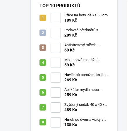
TOP 10 PRODUKTŮ
Lžíce na boty, délka 58 cm
189 Kč
Podavač předmětů s
magnetem / prodloužená
289 Kč
ruka, různé délky 61 / 76 /
81 / 90 cm
Antistresový míček -
průměr 75 mm, mix barev
69 Kč
Molitanové masážní
míčky, různé velikosti
59 Kč
Navlékač ponožek textilní
s plastovou vložkou
269 Kč
Aplikátor mýdla nebo
krému se zásobníkem a
259 Kč
zahnutou rukojetí
Zvýšený sedák 40 x 40 x
10 cm
489 Kč
Hrnek se dvěma víčky s
krátkými náustky, nápoje,
135 Kč
pokrmy, 250 ml, různé