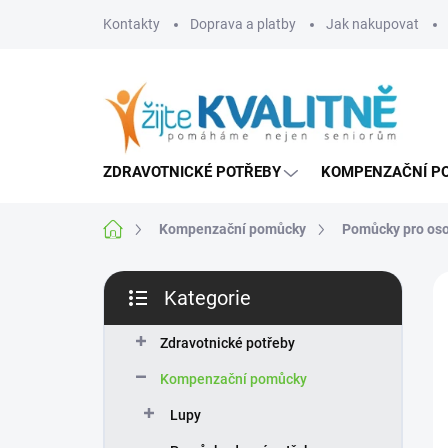
Přejít
Kontakty
Doprava a platby
Jak nakupovat
na
obsah
ZDRAVOTNICKÉ POTŘEBY
KOMPENZAČNÍ P
Domů
Kompenzační pomůcky
Pomůcky pro oso
P
Kategorie
o
Přeskočit
s
kategorie
t
Zdravotnické potřeby
r
Kompenzační pomůcky
a
n
Lupy
n