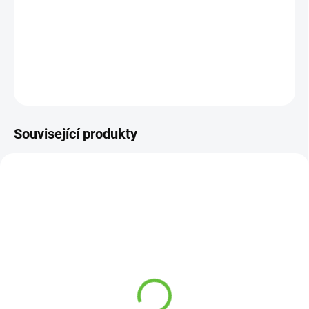
−
+
Přidat do košíku
DETAILNÍ INFORMACE
ZEPTAT SE
Související produkty
NA OBJEDNÁVKU 3-5 DNŮ
NA OBJEDNÁVKU 3-5 DNŮ
Protiskluzová podložka
Madlo k WC sklopné s
do vany, různé rozměry,
nastavitelnou nohou -