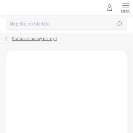
Přejít
na
obsah
Hledat
Kartáče a houby na mytí
51 hodnocení
Podrobnosti hodnocení
ZNAČKA:
SUNDO