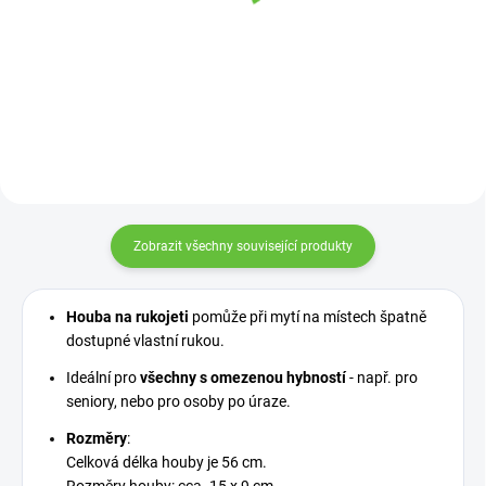
různé barvy
4231
540 Kč
2 820 Kč
od
Detail
Detail
Zobrazit všechny související produkty
Houba na rukojeti
pomůže při mytí na místech špatně
dostupné vlastní rukou.
Ideální pro
všechny s omezenou hybností
- např. pro
seniory, nebo pro osoby po úraze.
Rozměry
:
Celková délka houby je 56 cm.