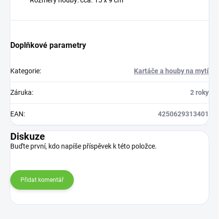
Rozměry houby: cca. 15 x 9 cm
Doplňkové parametry
Kategorie
:
Kartáče a houby na mytí
Záruka
:
2 roky
EAN
:
4250629313401
Diskuze
Buďte první, kdo napíše příspěvek k této položce.
Přidat komentář