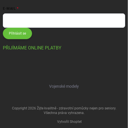
E-MAIL
Přihlásit se
PŘIJÍMÁME ONLINE PLATBY
Vojenské modely
Copyright 2026
Žijte kvalitně - zdravotní pomůcky nejen pro seniory
.
Všechna práva vyhrazena.
Vytvořil Shoptet