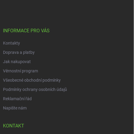
r
á
á
v
n
p
k
í
a
y
t
v
ý
í
INFORMACE PRO VÁS
p
i
Kontakty
s
u
Doprava a platby
Jak nakupovat
Věrnostní program
Všeobecné obchodní podmínky
Podmínky ochrany osobních údajů
Reklamační řád
Napište nám
KONTAKT