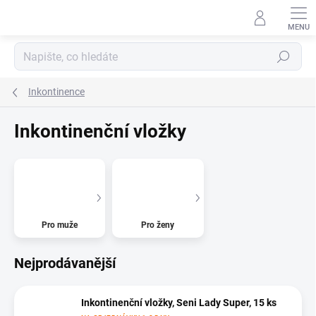
Přejít
na
obsah
Hledat
Inkontinence
Inkontinenční vložky
Pro muže
Pro ženy
Nejprodávanější
Inkontinenční vložky, Seni Lady Super, 15 ks