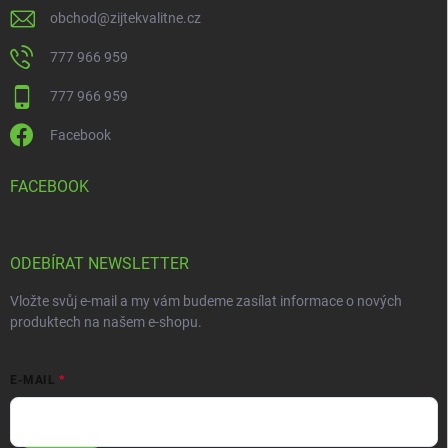
obchod
@
zijtekvalitne.cz
777 966 959
777 966 959
Facebook
FACEBOOK
ODEBÍRAT NEWSLETTER
Vložte svůj e-mail a my vám budeme zasílat informace o nových
produktech na našem e-shopu.
E-MAIL