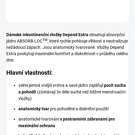
DETAILNÍ INFORMACE
ZEPTAT SE
Dámské inkontinenční vložky Depend Extra
obsahují absorpční
TM
jádro ABSORB-LOC
, které rychle pohlcuje vlhkost a neutralizuje
nežádoucí zápach. Jsou anatomicky tvarované. Vložky Depend
Extra poskytují maximální komfort a diskrétnost v průběhu celého
dne.
Hlavní vlastnosti:
velmi jemná vnější vrstva a savé jádro zajišťují
pocit sucha
a pohodlí
(zůstávají 3x déle suché než běžné menstruační
vložky)
anatomický tvar
pro pohodlné a diskrétní použití
anatomické tvarování
s postranními zábranami pro
maximální ochranu