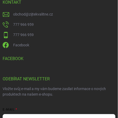
KONTAKT
obchod
@
zijtekvalitne.cz
777 966 959
777 966 959
Facebook
FACEBOOK
ODEBÍRAT NEWSLETTER
Vložte svůj e-mail a my vám budeme zasílat informace o nových
produktech na našem e-shopu.
E-MAIL