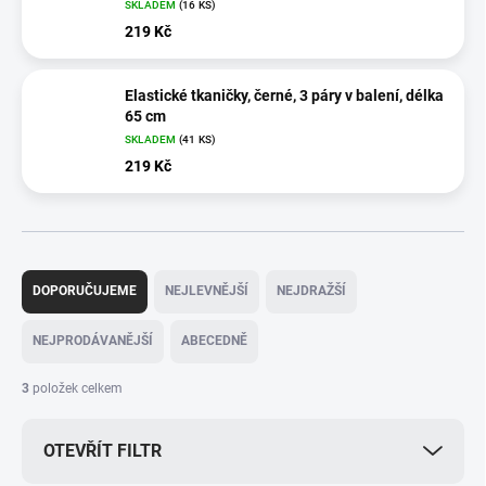
SKLADEM
(16 KS)
219 Kč
Elastické tkaničky, černé, 3 páry v balení, délka
65 cm
SKLADEM
(41 KS)
219 Kč
Ř
a
DOPORUČUJEME
NEJLEVNĚJŠÍ
NEJDRAŽŠÍ
z
e
NEJPRODÁVANĚJŠÍ
ABECEDNĚ
n
í
3
položek celkem
p
r
OTEVŘÍT FILTR
o
d