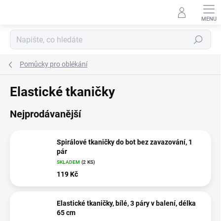
Přejít
na
obsah
Hledat
Pomůcky pro oblékání
Elastické tkaničky
Nejprodávanější
Spirálové tkaničky do bot bez zavazování, 1
pár
SKLADEM
(2 KS)
119 Kč
Elastické tkaničky, bílé, 3 páry v balení, délka
65 cm