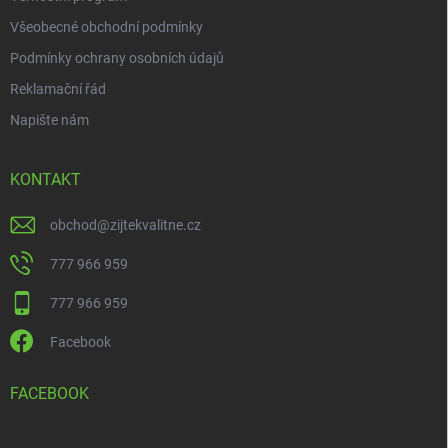
u
Všeobecné obchodní podmínky
Podmínky ochrany osobních údajů
Reklamační řád
Napište nám
KONTAKT
obchod
@
zijtekvalitne.cz
777 966 959
777 966 959
Facebook
FACEBOOK