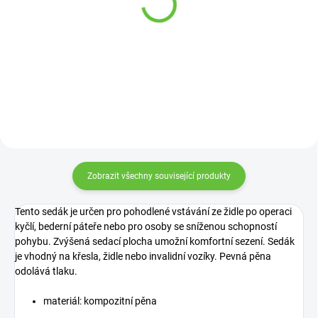
564 Kč
LORDOSEN
Detail
335 Kč
Detail
Zobrazit všechny související produkty
Tento sedák je určen pro pohodlené vstávání ze židle po operaci
kyčlí, bederní páteře nebo pro osoby se sníženou schopností
pohybu. Zvýšená sedací plocha umožní komfortní sezení. Sedák
je vhodný na křesla, židle nebo invalidní vozíky. Pevná pěna
odolává tlaku.
materiál: k
ompozitní pěna