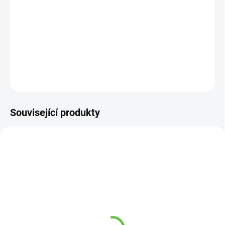
−
+
Přidat do košíku
DETAILNÍ INFORMACE
ZEPTAT SE
Související produkty
NA OBJEDNÁVKU 3-5 DNŮ
SKLADEM
Zádová opěrka
(1 KS)
Ergonomická opěrka zad