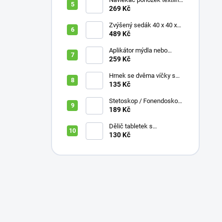
s plastovou vložkou
269 Kč
Zvýšený sedák 40 x 40 x
10 cm
489 Kč
Aplikátor mýdla nebo
krému se zásobníkem a
259 Kč
zahnutou rukojetí
Hrnek se dvěma víčky s
krátkými náustky, nápoje,
135 Kč
pokrmy, 250 ml, různé
barvy
Stetoskop / Fonendoskop
pro zdravotnický personál,
189 Kč
různé barvy
Dělič tabletek s
bezpečným uložením léků
130 Kč