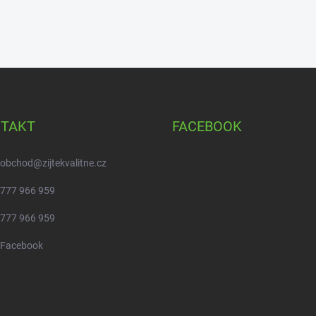
TAKT
FACEBOOK
obchod
@
zijtekvalitne.cz
777 966 959
777 966 959
Facebook