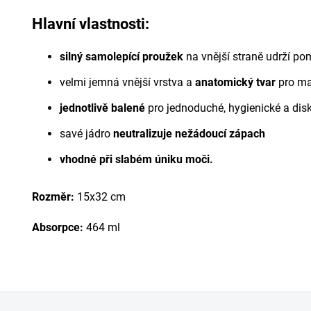
Hlavní vlastnosti:
silný samolepící proužek
na vnější straně udrží p
velmi jemná vnější vrstva a
anatomický tvar
pro ma
jednotlivě balené
pro jednoduché, hygienické a disk
savé jádro
neutralizuje nežádoucí zápach
vhodné při slabém úniku moči.
Rozměr:
15x32 cm
Absorpce:
464 ml