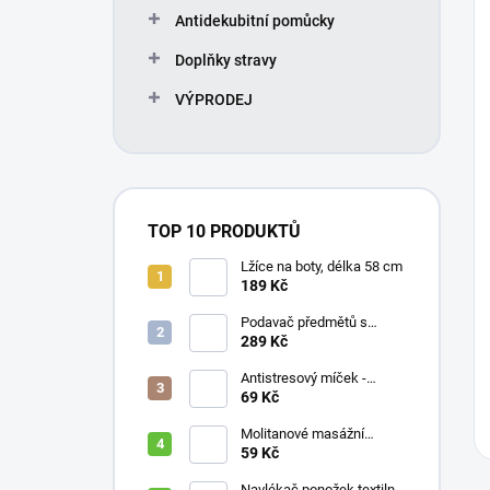
Antidekubitní pomůcky
Doplňky stravy
VÝPRODEJ
TOP 10 PRODUKTŮ
Lžíce na boty, délka 58 cm
189 Kč
Podavač předmětů s
magnetem / prodloužená
289 Kč
ruka, různé délky 61 / 76 /
81 / 90 cm
Antistresový míček -
průměr 75 mm, mix barev
69 Kč
Molitanové masážní
míčky, různé velikosti
59 Kč
Navlékač ponožek textilní