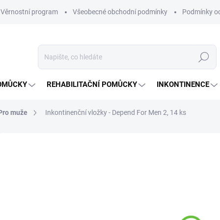
Věrnostní program
Všeobecné obchodní podmínky
Podmínky oc
Hledat
OMŮCKY
REHABILITAČNÍ POMŮCKY
INKONTINENCE
Pro muže
Inkontinenční vložky - Depend For Men 2, 14 ks
Neohodnoceno
Podrobnosti hodnocení
ZNAČKA:
DE
17
Měrná
NA O
cena: