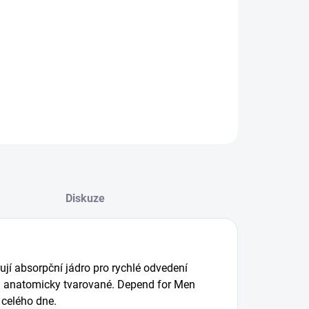
+
Přidat do košíku
LNÍ INFORMACE
EPTAT SE
Diskuze
jí absorpční jádro pro rychlé odvedení
u anatomicky tvarované. Depend for Men
 celého dne.