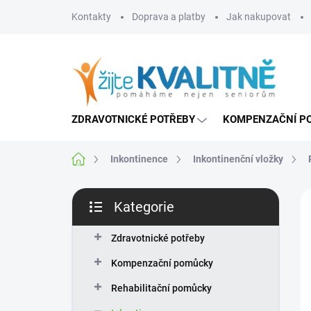
Přejít
Kontakty
Doprava a platby
Jak nakupovat
na
obsah
ZDRAVOTNICKÉ POTŘEBY
KOMPENZAČNÍ P
Domů
Inkontinence
Inkontinenční vložky
P
Kategorie
o
Přeskočit
s
kategorie
t
Zdravotnické potřeby
r
Kompenzační pomůcky
a
n
Rehabilitační pomůcky
n