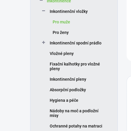
Inkontinence
í
p
Inkontinenční vložky
a
n
Pro muže
e
Pro ženy
l
Inkontinenční spodní prádlo
Vložné pleny
Fixační kalhotky pro vložné
pleny
Inkontinenční pleny
Absorpční podložky
Hygiena a péče
Nádoby na moč a podložní
mísy
Ochranné potahy na matraci