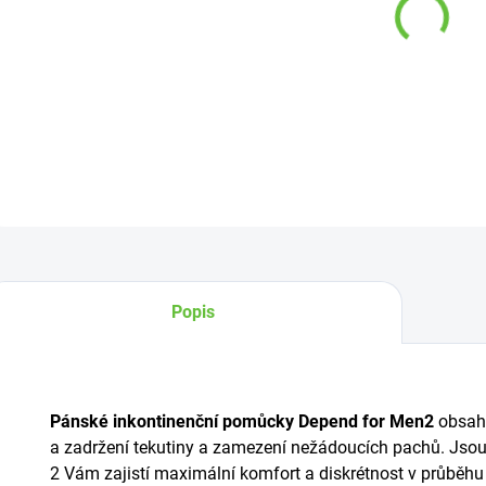
−
DETAI
Z
Popis
Pánské inkontinenční pomůcky Depend for Men
2
obsahu
a zadržení tekutiny a zamezení nežádoucích pachů. Jso
2 Vám zajistí maximální komfort a diskrétnost v průběhu