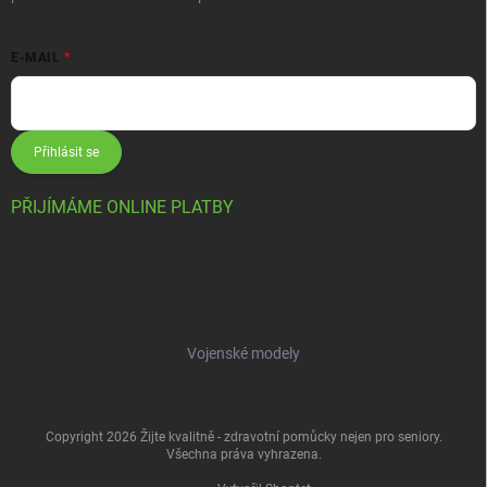
E-MAIL
Přihlásit se
PŘIJÍMÁME ONLINE PLATBY
Vojenské modely
Copyright 2026
Žijte kvalitně - zdravotní pomůcky nejen pro seniory
.
Všechna práva vyhrazena.