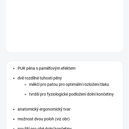
cena:
−
+
Přidat do košíku
DETAILNÍ INFORMACE
ZEPTAT SE
PUR pěna s paměťovým efektem
dvě rozdílné tuhosti pěny
měkčí pro patou pro optimální rozložení tlaku
tvrdší pro fyziologické podložení dolní končetiny
anatomický ergonomický tvar
možnost dvou poloh (viz obr)
použití pro obě dolní končetiny