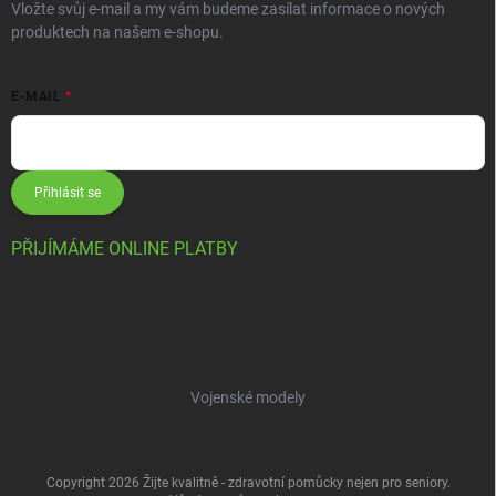
Vložte svůj e-mail a my vám budeme zasílat informace o nových
produktech na našem e-shopu.
E-MAIL
Přihlásit se
PŘIJÍMÁME ONLINE PLATBY
Vojenské modely
Copyright 2026
Žijte kvalitně - zdravotní pomůcky nejen pro seniory
.