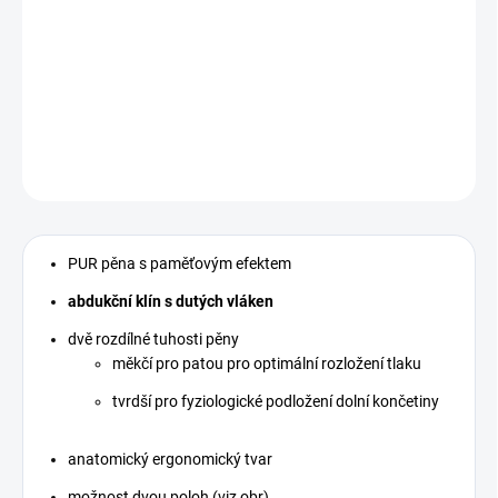
cena:
−
+
Přidat do košíku
DETAILNÍ INFORMACE
ZEPTAT SE
PUR pěna s paměťovým efektem
abdukční klín s dutých vláken
dvě rozdílné tuhosti pěny
měkčí pro patou pro optimální rozložení tlaku
tvrdší pro fyziologické podložení dolní končetiny
anatomický ergonomický tvar
možnost dvou poloh (viz obr)