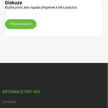
Diskuze
Buďte první, kdo napíše příspěvek k této položce.
Přidat komentář
Z
á
p
a
t
í
INFORMACE PRO VÁS
Kontakty