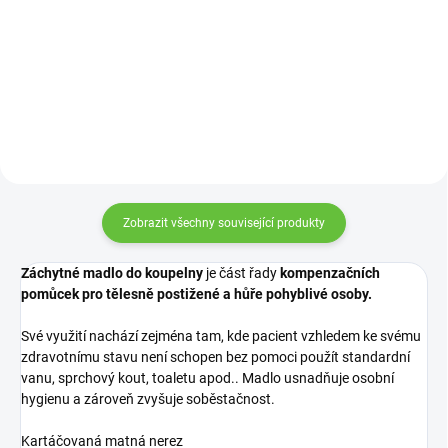
Detail
Detail
Zobrazit všechny související produkty
Záchytné madlo do koupelny
je část řady
kompenzačních
pomůcek pro tělesně postižené a hůře pohyblivé osoby.
Své využití nachází zejména tam, kde pacient vzhledem ke svému
zdravotnímu stavu není schopen bez pomoci použít standardní
vanu, sprchový kout, toaletu apod.. Madlo usnadňuje osobní
hygienu a zároveň zvyšuje soběstačnost.
Kartáčovaná matná nerez