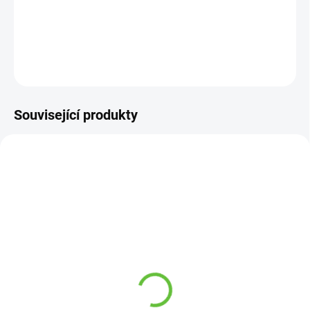
−
+
Přidat do košíku
DETAILNÍ INFORMACE
ZEPTAT SE
Související produkty
SKLADEM
SKLADEM
(29 KS)
(3 KS)
Aplikátor mýdla nebo
Madlo kovové záchytné,
krému se zásobníkem a
bílé, různé délky
zahnutou rukojetí
360 Kč
od