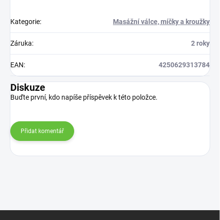
Kategorie
:
Masážní válce, míčky a kroužky
Záruka
:
2 roky
EAN
:
4250629313784
Diskuze
Buďte první, kdo napíše příspěvek k této položce.
Přidat komentář
Z