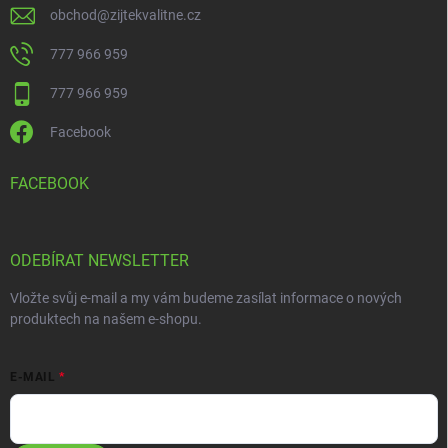
obchod
@
zijtekvalitne.cz
777 966 959
777 966 959
Facebook
FACEBOOK
ODEBÍRAT NEWSLETTER
Vložte svůj e-mail a my vám budeme zasílat informace o nových
produktech na našem e-shopu.
E-MAIL