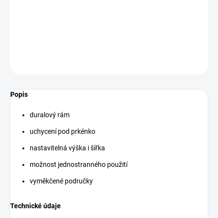
−
+
Přidat do košíku
DETAILNÍ INFORMACE
ZEPTAT SE
Popis
duralový rám
uchycení pod prkénko
nastavitelná výška i šířka
možnost jednostranného použití
vyměkčené područky
Technické údaje