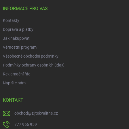
t
í
INFORMACE PRO VÁS
Kontakty
Doprava a platby
Jak nakupovat
Věrnostní program
Všeobecné obchodní podmínky
Podmínky ochrany osobních údajů
Reklamační řád
Napište nám
KONTAKT
obchod
@
zijtekvalitne.cz
777 966 959