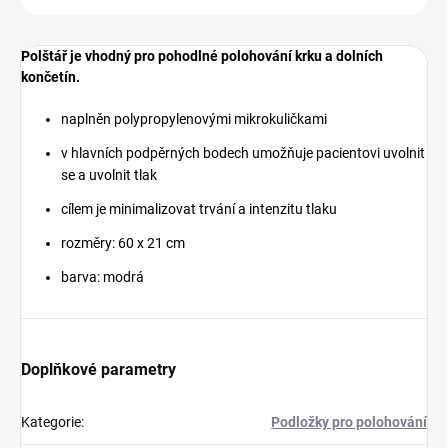
Polštář je vhodný pro pohodlné polohování krku a dolních
končetín
.
naplněn polypropylenovými mikrokuličkami
v hlavních podpěrných bodech umožňuje pacientovi uvolnit
se a uvolnit tlak
cílem je minimalizovat trvání a intenzitu tlaku
rozměry: 60 x 21 cm
barva: modrá
Doplňkové parametry
Kategorie
:
Podložky pro polohování