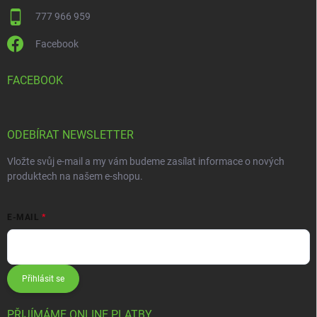
777 966 959
Facebook
FACEBOOK
ODEBÍRAT NEWSLETTER
Vložte svůj e-mail a my vám budeme zasílat informace o nových
produktech na našem e-shopu.
E-MAIL
Přihlásit se
PŘIJÍMÁME ONLINE PLATBY