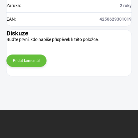
Záruka
:
2 roky
EAN
:
4250629301019
Diskuze
Buďte první, kdo napíše příspěvek k této položce.
Přidat komentář
Z
á
p
a