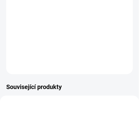
cena:
VARIANTA
−
+
Přidat do košíku
DETAILNÍ INFORMACE
ZEPTAT SE
Související produkty