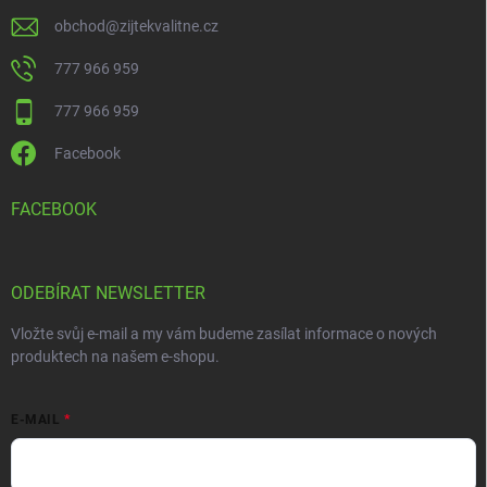
obchod
@
zijtekvalitne.cz
777 966 959
777 966 959
Facebook
FACEBOOK
ODEBÍRAT NEWSLETTER
Vložte svůj e-mail a my vám budeme zasílat informace o nových
produktech na našem e-shopu.
E-MAIL