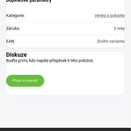
Doplňkové parametry
Kategorie
:
Hrnky a pohárky
Záruka
:
2 roky
EAN
:
Zvolte variantu
Diskuze
Buďte první, kdo napíše příspěvek k této položce.
Přidat komentář
Z