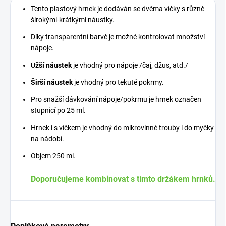
Tento plastový hrnek je dodáván se dvěma víčky s různě
širokými-krátkými náustky.
Díky transparentní barvě je možné kontrolovat množství
nápoje.
Užší náustek
je vhodný pro nápoje /čaj, džus, atd./
Širší náustek
je vhodný pro tekuté pokrmy.
Pro snažší dávkování nápoje/pokrmu je hrnek označen
stupnicí po 25 ml.
Hrnek i s víčkem je vhodný do mikrovlnné trouby i do myčky
na nádobí.
Objem 250 ml.
Doporučujeme kombinovat s tímto držákem hrnků.