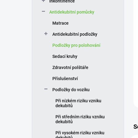
Inkontinence
í
p
Antidekubitní pomůcky
a
n
Matrace
e
Antidekubitní podložky
l
Podložky pro polohování
Sedací kruhy
Zdravotní polštáře
Příslušenství
Podložky do vozíku
Při nízkém riziku vzniku
dekubitů
Při středním riziku vzniku
dekubitů
S
Při vysokém riziku vzniku
dekubitů