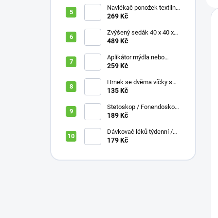
Navlékač ponožek textilní
s plastovou vložkou
269 Kč
Zvýšený sedák 40 x 40 x
10 cm
489 Kč
Aplikátor mýdla nebo
krému se zásobníkem a
259 Kč
zahnutou rukojetí
Hrnek se dvěma víčky s
krátkými náustky, nápoje,
135 Kč
pokrmy, 250 ml, různé
barvy
Stetoskop / Fonendoskop
pro zdravotnický personál,
189 Kč
různé barvy
Dávkovač léků týdenní /
denní 3 části, různé barvy,
179 Kč
ČESKÁ varianta