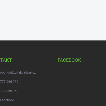
TAKT
FACEBOOK
obchod
@
zijtekvalitne.cz
777 966 959
777 966 959
Facebook