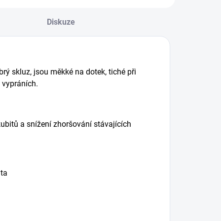
Diskuze
brý skluz, jsou měkké na dotek, tiché při
 vypráních.
kubitů a snížení zhoršování stávajících
nta