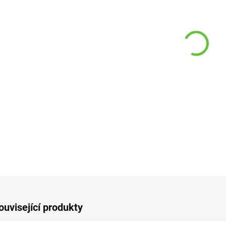
VARI
−
DETAI
Z
ouvisející produkty