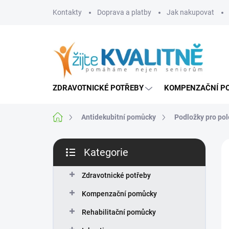
Přejít
Kontakty
Doprava a platby
Jak nakupovat
na
obsah
ZDRAVOTNICKÉ POTŘEBY
KOMPENZAČNÍ P
Domů
Antidekubitní pomůcky
Podložky pro po
P
Kategorie
o
Přeskočit
s
kategorie
T
t
Zdravotnické potřeby
r
Kompenzační pomůcky
a
n
Rehabilitační pomůcky
n