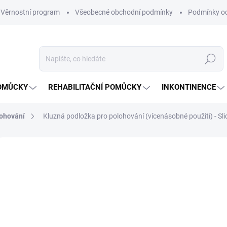
Věrnostní program
Všeobecné obchodní podmínky
Podmínky oc
Hledat
OMŮCKY
REHABILITAČNÍ POMŮCKY
INKONTINENCE
lohování
Kluzná podložka pro polohování (vícenásobné použití) - Sli
74 hodnocení
Podrobnosti hodnocení
ZNAČKA:
GBUK
IP
od
Měrná
ZVOL
cena: