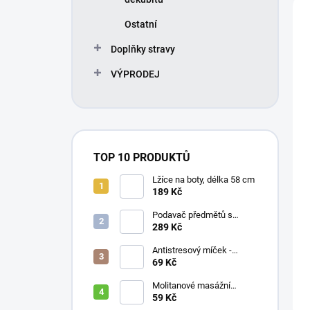
Ostatní
Doplňky stravy
VÝPRODEJ
TOP 10 PRODUKTŮ
Lžíce na boty, délka 58 cm
189 Kč
Podavač předmětů s
magnetem / prodloužená
289 Kč
ruka, různé délky 61 / 76 /
81 / 90 cm
Antistresový míček -
průměr 75 mm, mix barev
69 Kč
Molitanové masážní
míčky, různé velikosti
59 Kč