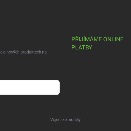
PŘIJÍMÁME ONLINE
PLATBY
ce o nových produktech na
Vojenské modely