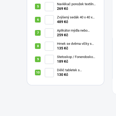
Navlékač ponožek textilní
s plastovou vložkou
269 Kč
Zvýšený sedák 40 x 40 x
10 cm
489 Kč
Aplikátor mýdla nebo
krému se zásobníkem a
259 Kč
zahnutou rukojetí
Hrnek se dvěma víčky s
krátkými náustky, nápoje,
135 Kč
pokrmy, 250 ml, různé
barvy
Stetoskop / Fonendoskop
pro zdravotnický personál,
189 Kč
různé barvy
Dělič tabletek s
bezpečným uložením léků
130 Kč