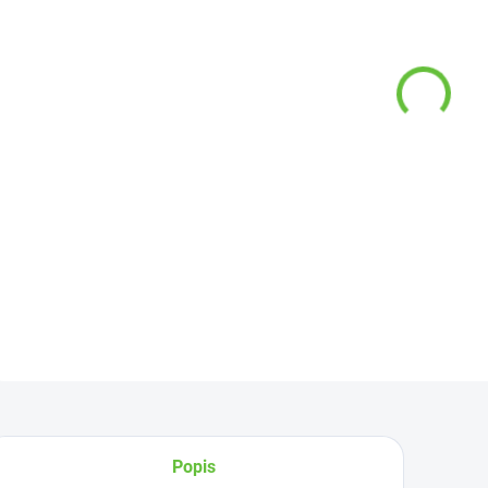
VARI
−
DETAI
Z
Popis