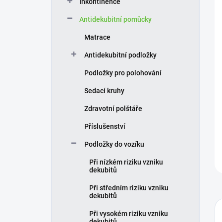
Inkontinence
í
p
Antidekubitní pomůcky
a
n
Matrace
e
Antidekubitní podložky
l
Podložky pro polohování
Sedací kruhy
Zdravotní polštáře
Příslušenství
Podložky do vozíku
Při nízkém riziku vzniku
dekubitů
Při středním riziku vzniku
dekubitů
Při vysokém riziku vzniku
dekubitů