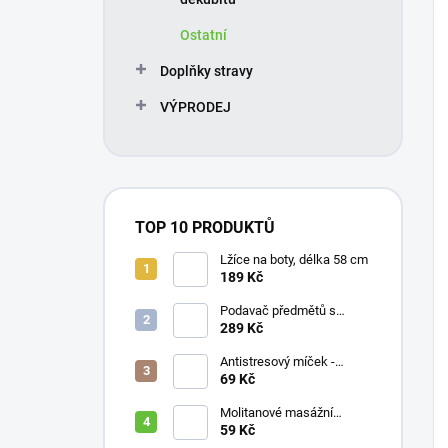
Ostatní
Doplňky stravy
VÝPRODEJ
TOP 10 PRODUKTŮ
Lžíce na boty, délka 58 cm
189 Kč
Podavač předmětů s
magnetem / prodloužená
289 Kč
ruka, různé délky 61 / 76 /
81 / 90 cm
Antistresový míček -
průměr 75 mm, mix barev
69 Kč
Molitanové masážní
míčky, různé velikosti
59 Kč