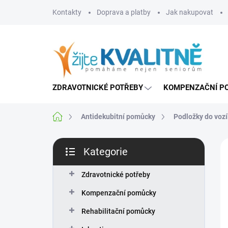
Přejít
Kontakty
Doprava a platby
Jak nakupovat
na
obsah
ZDRAVOTNICKÉ POTŘEBY
KOMPENZAČNÍ P
Domů
Antidekubitní pomůcky
Podložky do voz
P
Kategorie
o
Přeskočit
s
kategorie
t
Zdravotnické potřeby
r
Kompenzační pomůcky
a
n
Rehabilitační pomůcky
n