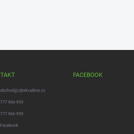
TAKT
FACEBOOK
obchod
@
zijtekvalitne.cz
777 966 959
777 966 959
Facebook