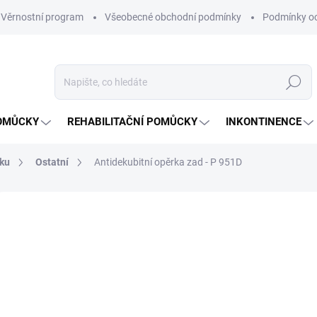
Věrnostní program
Všeobecné obchodní podmínky
Podmínky oc
Hledat
OMŮCKY
REHABILITAČNÍ POMŮCKY
INKONTINENCE
íku
Ostatní
Antidekubitní opěrka zad - P 951D
Neohodnoceno
Podrobnosti hodnocení
ZNAČKA:
DM
NOVINKA
2 
Měrná
ZVOL
cena: