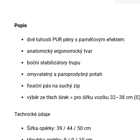
Popis
dvě tuhosti PUR pěny s paměťovým efektem
anatomický ergonomický tvar
boční stabilizátory trupu
omyvatelný a paroprodyšný potah
fixační pás na suchý zip
výběr ze třech šírek = pro šířku vozíku 32–38 cm (
Technické údaje
Šířka opěrky: 39 / 44 / 50 cm
Hloubka opěrky: 9 / 9 / 10 cm