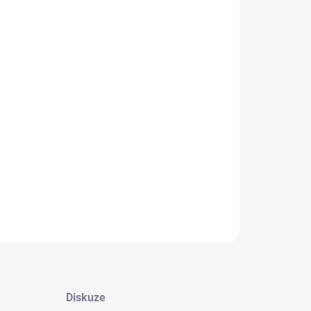
ANTA
+
Přidat do košíku
LNÍ INFORMACE
EPTAT SE
Diskuze