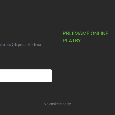
PŘIJÍMÁME ONLINE
PLATBY
ce o nových produktech na
Vojenské modely