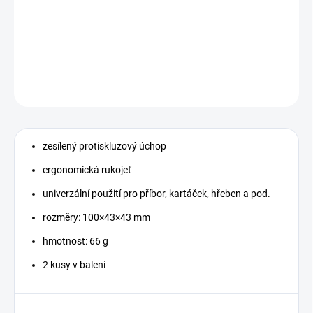
−
+
Přidat do košíku
DETAILNÍ INFORMACE
ZEPTAT SE
zesílený protiskluzový úchop
ergonomická rukojeť
univerzální použití pro příbor, kartáček, hřeben a pod.
rozměry: 100×43×43 mm
hmotnost: 66 g
2 kusy v balení