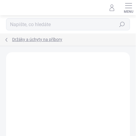
Přejít
na
obsah
Hledat
Držáky a úchyty na příbory
Neohodnoceno
Podrobnosti hodnocení
ZNAČKA:
DMA