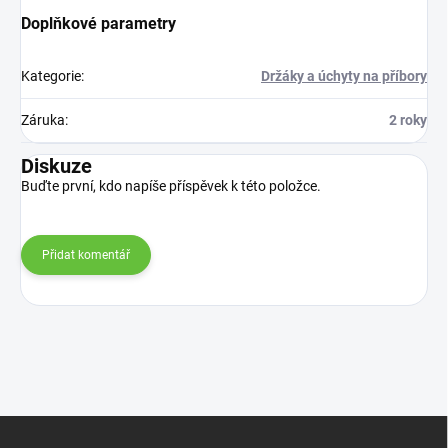
Doplňkové parametry
Kategorie
:
Držáky a úchyty na příbory
Záruka
:
2 roky
Diskuze
Buďte první, kdo napíše příspěvek k této položce.
Přidat komentář
Z