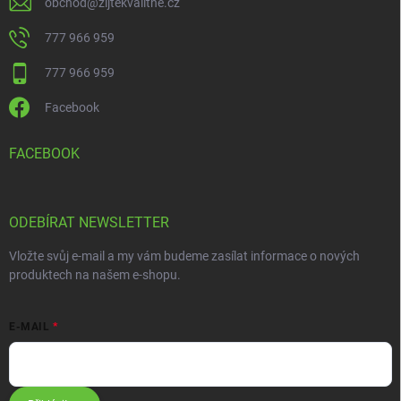
obchod
@
zijtekvalitne.cz
777 966 959
777 966 959
Facebook
FACEBOOK
ODEBÍRAT NEWSLETTER
Vložte svůj e-mail a my vám budeme zasílat informace o nových
produktech na našem e-shopu.
E-MAIL