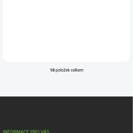
SKLADEM DO 4 AŽ 5 DNŮ
Rampa nájezdová skládací - MR 607
4 200 Kč
Detail
10
položek celkem
O
v
l
á
d
Z
a
á
c
p
í
p
a
r
t
v
í
INFORMACE PRO VÁS