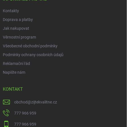
k
y
Kontakty
v
ý
Doprava a platby
p
i
Jak nakupovat
s
Věrnostní program
u
Všeobecné obchodní podmínky
Podmínky ochrany osobních údajů
Reklamační řád
Napište nám
KONTAKT
obchod
@
zijtekvalitne.cz
777 966 959
777 966 959