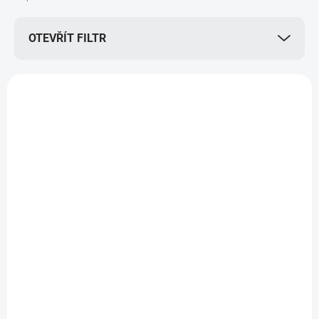
p
r
OTEVŘÍT FILTR
o
d
u
V
k
ý
t
p
ů
i
ZDARMA
s
p
r
o
d
u
k
t
ů
NA OBJEDNÁVKU 3-5 DNŮ
Nájezdové rampy teleskopické - MR 107 (210 cm)