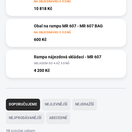
NA OBJEDNÁVKU 3-5 DNŮ
10 818 Kč
Obal na rampu MR 607 - MR 607 BAG
NA OBJEDNÁVKU 3-5 DNŮ
600 Kč
Rampa nájezdová skládací - MR 607
SKLADEM DO 4 AŽ 5 DNŮ
4 200 Kč
Ř
a
DOPORUČUJEME
NEJLEVNĚJŠÍ
NEJDRAŽŠÍ
z
e
NEJPRODÁVANĚJŠÍ
ABECEDNĚ
n
í
10
položek celkem