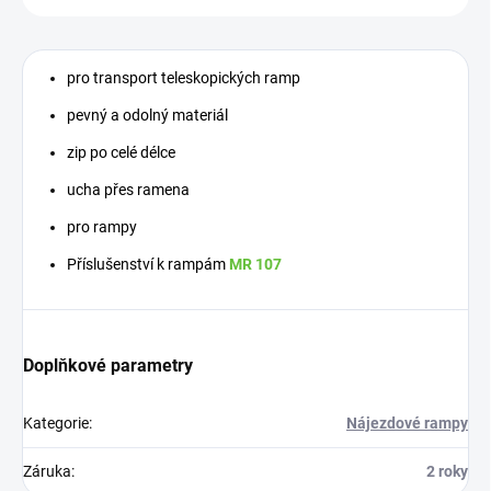
pro transport teleskopických ramp
pevný a odolný materiál
zip po celé délce
ucha přes ramena
pro rampy
Příslušenství k rampám
MR 107
Doplňkové parametry
Kategorie
:
Nájezdové rampy
Záruka
:
2 roky