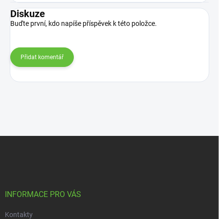
Diskuze
Buďte první, kdo napíše příspěvek k této položce.
Přidat komentář
Z
á
p
a
t
í
INFORMACE PRO VÁS
Kontakty