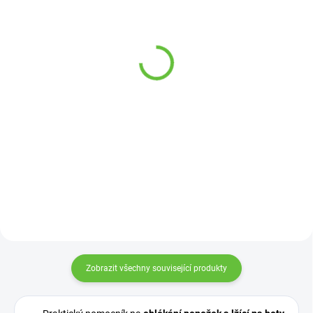
(2 KS)
Vozík mechanický
Pomůcka na mytí prstů a
odlehčený - 358-23
mezi prsty u nohou
10 800 Kč
299 Kč
Detail
Detail
Tento jednoduchý, lehký a
skladný vozík je ideální na kratší
přesuny z domova do auta, k
lékaři apod.
Zobrazit všechny související produkty