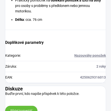
Praktický pomocník na
oblékání ponožek a lžící na boty
pro osoby s problémy s předklonem nebo jemnou
motorikou.
Délka
: cca. 76 cm
Doplňkové parametry
Kategorie
:
Nazouváky ponožek
Záruka
:
2 roky
EAN
:
4250629316013
Diskuze
Buďte první, kdo napíše příspěvek k této položce.
Přidat komentář