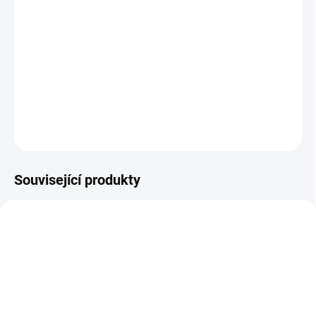
−
+
Přidat do košíku
Ulehčuje oblékání ponožek bez nutnosti ohýbání při omezeném
rozsahu pohybu.
DETAILNÍ INFORMACE
ZEPTAT SE
Související produkty
ZDARMA
SKLADEM
NA OBJEDNÁVKU 3-5 DNŮ