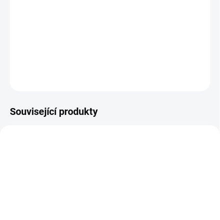
−
+
Přidat do košíku
Doporučujeme jako standardní výbavu k berlím a holím. Pro
bezpečný pohyb při náledí a sněhu.
DETAILNÍ INFORMACE
ZEPTAT SE
Související produkty
NA OBJEDNÁVKU 3-5 DNŮ
SKLADEM
Držák nápojů pro
(6 KS)
upevnění na vozík,