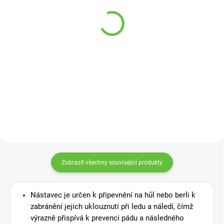
Podavač bezpečnostního
sklopný
pásu ve vozidle
228 Kč
105 Kč
Detail
Detail
Praktický držák nápojů je vhodný
pro upevnění na invalidní vozík
nebo chodítko.
Zobrazit všechny související produkty
Nástavec je určen k připevnění na hůl nebo berli k
zabránění jejich uklouznutí při ledu a náledí, čímž
výrazně přispívá k prevenci pádu a následného