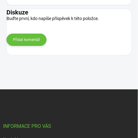
Diskuze
Buďte první, kdo napíše příspěvek k této položce.
Přidat komentář
Z
á
p
a
t
í
INFORMACE PRO VÁS