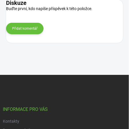
Diskuze
Buďte první, kdo napíše příspěvek k této položce.
Přidat komentář
Z
á
p
a
t
í
INFORMACE PRO VÁS
Kontakty