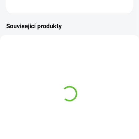
ZEPTAT SE
Související produkty
NOVINKA
NA OBJEDNÁVKU 3-5 DNŮ
Univerzální držák holí a
berlí - WA 3414
240 Kč
Detail