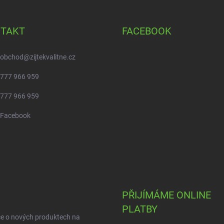
TAKT
FACEBOOK
obchod
@
zijtekvalitne.cz
777 966 959
777 966 959
Facebook
PŘIJÍMÁME ONLINE
PLATBY
ce o nových produktech na