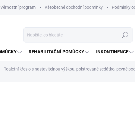
Věrnostní program
Všeobecné obchodní podmínky
Podmínky oc
Hledat
OMŮCKY
REHABILITAČNÍ POMŮCKY
INKONTINENCE
Toaletní křeslo s nastavitelnou výškou, polstrované sedátko, pevné po
Neohodnoceno
Podrobnosti hodnocení
ZNAČKA:
DM
4 
Měrná
NA O
cena: