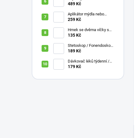
10 cm
489 Kč
Aplikátor mýdla nebo
krému se zásobníkem a
259 Kč
zahnutou rukojetí
Hrnek se dvěma víčky s
krátkými náustky, nápoje,
135 Kč
pokrmy, 250 ml, různé
barvy
Stetoskop / Fonendoskop
pro zdravotnický personál,
189 Kč
různé barvy
Dávkovač léků týdenní /
denní 3 části, různé barvy,
179 Kč
ČESKÁ varianta