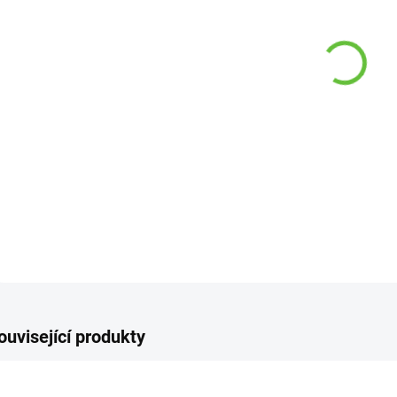
−
DETAI
Z
ouvisející produkty