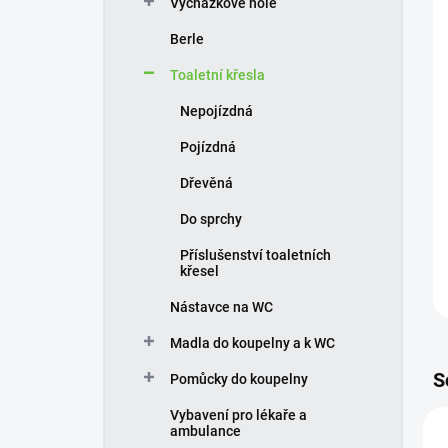
Vycházkové hole
í
p
Berle
a
n
Toaletní křesla
e
Nepojízdná
l
Pojízdná
Dřevěná
Do sprchy
Příslušenství toaletních
křesel
Nástavce na WC
Madla do koupelny a k WC
S
Pomůcky do koupelny
Vybavení pro lékaře a
ambulance