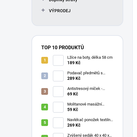
VÝPRODEJ
TOP 10 PRODUKTŮ
Lžíce na boty, délka 58 cm
189 Kč
Podavač předmětů s
magnetem / prodloužená
289 Kč
ruka, různé délky 61 / 76 /
81 / 90 cm
Antistresový míček -
průměr 75 mm, mix barev
69 Kč
Molitanové masážní
míčky, různé velikosti
59 Kč
Navlékač ponožek textilní
s plastovou vložkou
269 Kč
Zvýšený sedák 40 x 40 x