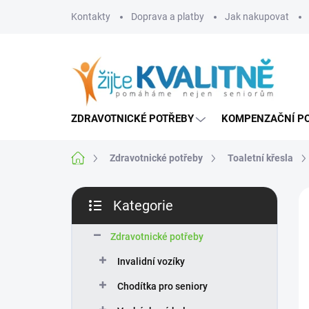
Přejít
Kontakty
Doprava a platby
Jak nakupovat
na
obsah
ZDRAVOTNICKÉ POTŘEBY
KOMPENZAČNÍ P
Domů
Zdravotnické potřeby
Toaletní křesla
P
Kategorie
o
Přeskočit
s
kategorie
t
Zdravotnické potřeby
r
Invalidní vozíky
a
n
Chodítka pro seniory
n