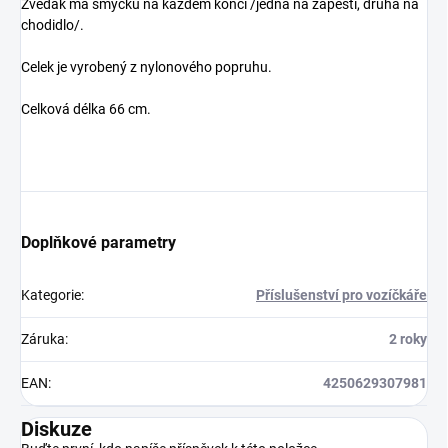
Zvedák má smyčku na každém konci /jedna na zápěstí, druhá na
chodidlo/.
Celek je vyrobený z nylonového popruhu.
Celková délka 66 cm.
Doplňkové parametry
Kategorie
:
Příslušenství pro vozíčkáře
Záruka
:
2 roky
EAN
:
4250629307981
Diskuze