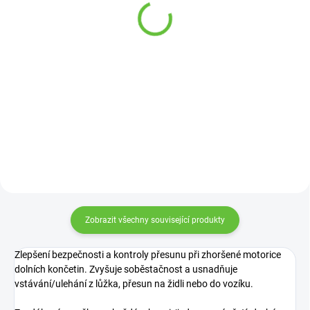
vložkou
42 cm
269 Kč
699 Kč
Detail
Detail
Ulehčuje oblékání ponožek bez
nutnosti ohýbání při omezeném
rozsahu pohybu.
Zobrazit všechny související produkty
Zlepšení bezpečnosti a kontroly přesunu při zhoršené motorice
dolních končetin. Zvyšuje soběstačnost a usnadňuje
vstávání/ulehání z lůžka, přesun na židli nebo do vozíku.