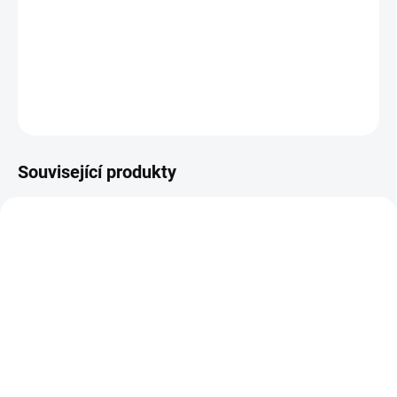
−
+
Přidat do košíku
DETAILNÍ INFORMACE
ZEPTAT SE
Související produkty
TIP
SKLADEM
SKLADEM
(250 KS)
(16 KS)
Navlékač ponožek
Otočný podsedák pro
textilní s plastovou
osoby po úrazu, průměr