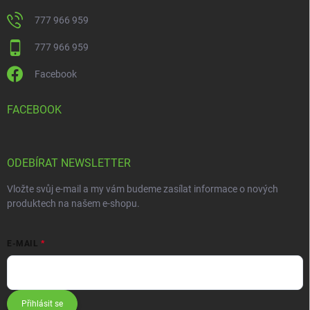
777 966 959
777 966 959
Facebook
FACEBOOK
ODEBÍRAT NEWSLETTER
Vložte svůj e-mail a my vám budeme zasílat informace o nových
produktech na našem e-shopu.
E-MAIL
Přihlásit se