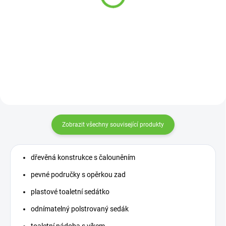
1 292 Kč
613 Kč
Měrná
1 292 Kč / 1 ks
Detail
cena:
Detail
Zobrazit všechny související produkty
dřevěná konstrukce s čalouněním
pevné područky s opěrkou zad
plastové toaletní sedátko
odnímatelný polstrovaný sedák