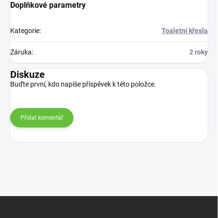
Doplňkové parametry
Kategorie
:
Toaletní křesla
Záruka
:
2 roky
Diskuze
Buďte první, kdo napíše příspěvek k této položce.
Přidat komentář
Z
á