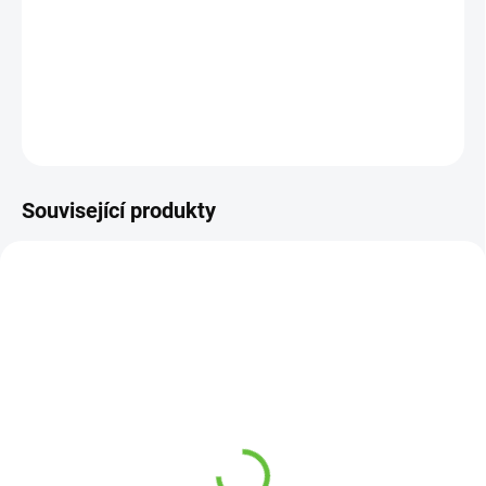
−
+
Přidat do košíku
DETAILNÍ INFORMACE
ZEPTAT SE
Související produkty
SKLADEM
SKLADEM
(7 KS)
(12 KS)
Polohovatelné opěradlo
Pomocný žebříček do
pod záda do postele
postele (6 příček)