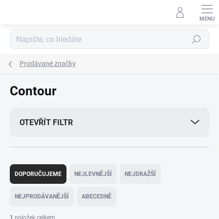
Přejít
na
obsah
Hledat
Prodávané značky
Contour
OTEVŘÍT FILTR
Ř
a
DOPORUČUJEME
NEJLEVNĚJŠÍ
NEJDRAŽŠÍ
z
e
NEJPRODÁVANĚJŠÍ
ABECEDNĚ
n
í
1
položek celkem